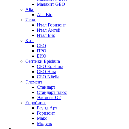
Малахит GEO
Alta
Alta Bio
Итал
Итал Горизонт
Итал Антей
Итал Био
Кит
СБО
ПРО
БИО
Септики Epishura
СБО Epishura
СБО Hara
СБО Nitella
Элемент
Стандарт
Стандарт плюс
Элемент О2
Евробион
Раунд Арт
Горизонт
Макс
Модуль