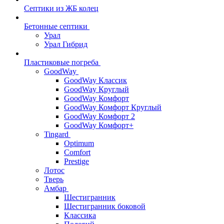
Септики из ЖБ колец
Бетонные септики
Урал
Урал Гибрид
Пластиковые погреба
GoodWay
GoodWay Классик
GoodWay Круглый
GoodWay Комфорт
GoodWay Комфорт Круглый
GoodWay Комфорт 2
GoodWay Комфорт+
Tingard
Optimum
Comfort
Prestige
Лотос
Тверь
Амбар
Шестигранник
Шестигранник боковой
Классика