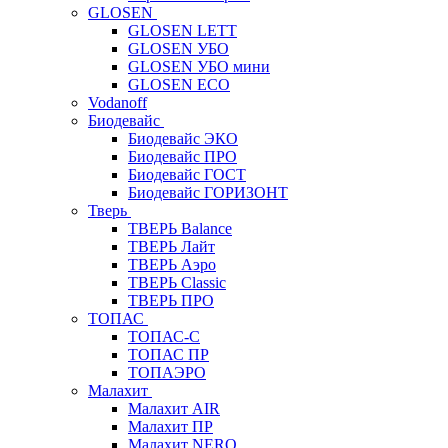
GLOSEN
GLOSEN LETT
GLOSEN УБО
GLOSEN УБО мини
GLOSEN ECO
Vodanoff
Биодевайс
Биодевайс ЭКО
Биодевайс ПРО
Биодевайс ГОСТ
Биодевайс ГОРИЗОНТ
Тверь
ТВЕРЬ Balance
ТВЕРЬ Лайт
ТВЕРЬ Аэро
ТВЕРЬ Classic
ТВЕРЬ ПРО
ТОПАС
ТОПАС-С
ТОПАС ПР
ТОПАЭРО
Малахит
Малахит AIR
Малахит ПР
Малахит NERO