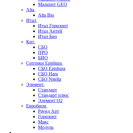
Малахит GEO
Alta
Alta Bio
Итал
Итал Горизонт
Итал Антей
Итал Био
Кит
СБО
ПРО
БИО
Септики Epishura
СБО Epishura
СБО Hara
СБО Nitella
Элемент
Стандарт
Стандарт плюс
Элемент О2
Евробион
Раунд Арт
Горизонт
Макс
Модуль