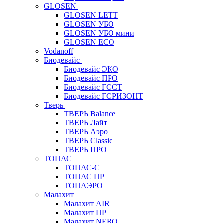
GLOSEN
GLOSEN LETT
GLOSEN УБО
GLOSEN УБО мини
GLOSEN ECO
Vodanoff
Биодевайс
Биодевайс ЭКО
Биодевайс ПРО
Биодевайс ГОСТ
Биодевайс ГОРИЗОНТ
Тверь
ТВЕРЬ Balance
ТВЕРЬ Лайт
ТВЕРЬ Аэро
ТВЕРЬ Classic
ТВЕРЬ ПРО
ТОПАС
ТОПАС-С
ТОПАС ПР
ТОПАЭРО
Малахит
Малахит AIR
Малахит ПР
Малахит NERO