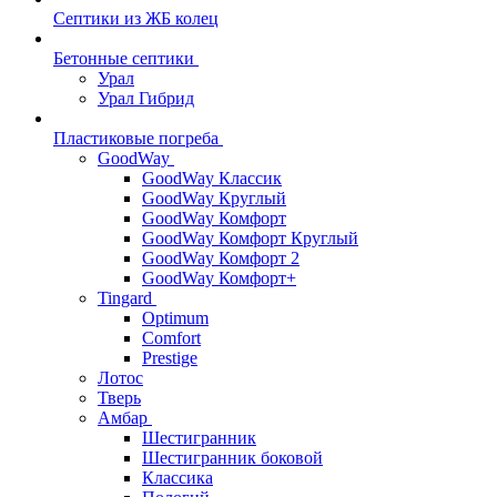
Септики из ЖБ колец
Бетонные септики
Урал
Урал Гибрид
Пластиковые погреба
GoodWay
GoodWay Классик
GoodWay Круглый
GoodWay Комфорт
GoodWay Комфорт Круглый
GoodWay Комфорт 2
GoodWay Комфорт+
Tingard
Optimum
Comfort
Prestige
Лотос
Тверь
Амбар
Шестигранник
Шестигранник боковой
Классика