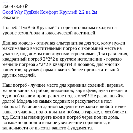
266 978.40 ₽
Good Way ГудВэй Комфорт Круглый 2,2 на 2м
Заказать
Погреб "ГудВэй Круглый" с горизонтальным входом на
уровне земли/пола и классической лестницей.
Данная модель - отличная альтернатива для тех, кому нужен
максимально вместительный погреб с экономией места на
участке, под домом или другими строениями. Для сравнения,
квадратный погреб 2*2*2 в круглом исполнении - гораздо
меньше погреба 2*2*2 в квадрате! В добавок, для многих
клиентов, круглая форма кажется более привлекательней
других моделей.
Наш погреб - лучшее место для хранения солений, варенья,
маринованных грибов, лимонадов, картофеля, лука свеклы и
т.д в небольшом пространстве под землей! Не размышляйте
долго! Модель из самых ходовых и раскупается в пол
оборота! Установка данной модели возможна в любой точке
вашего участка, под открытым небом, в гараже, в хоз.блоке и
т.д. Если вы планируете вход в погреб через пол из дома,
возможно дополнительное увеличение горловины, в
зависимости от высоты вашего фундамента.