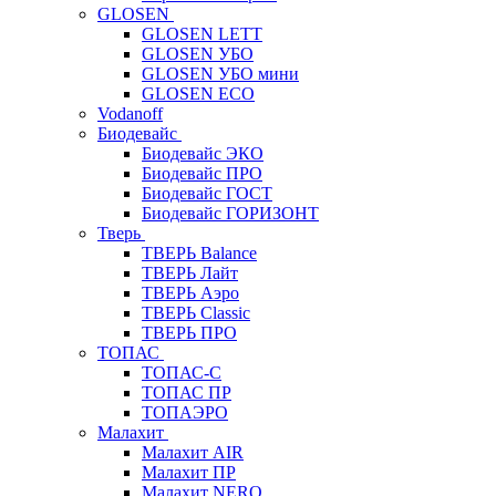
GLOSEN
GLOSEN LETT
GLOSEN УБО
GLOSEN УБО мини
GLOSEN ECO
Vodanoff
Биодевайс
Биодевайс ЭКО
Биодевайс ПРО
Биодевайс ГОСТ
Биодевайс ГОРИЗОНТ
Тверь
ТВЕРЬ Balance
ТВЕРЬ Лайт
ТВЕРЬ Аэро
ТВЕРЬ Classic
ТВЕРЬ ПРО
ТОПАС
ТОПАС-С
ТОПАС ПР
ТОПАЭРО
Малахит
Малахит AIR
Малахит ПР
Малахит NERO