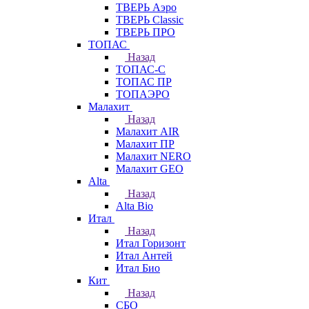
ТВЕРЬ Аэро
ТВЕРЬ Classic
ТВЕРЬ ПРО
ТОПАС
Назад
ТОПАС-С
ТОПАС ПР
ТОПАЭРО
Малахит
Назад
Малахит AIR
Малахит ПР
Малахит NERO
Малахит GEO
Alta
Назад
Alta Bio
Итал
Назад
Итал Горизонт
Итал Антей
Итал Био
Кит
Назад
СБО