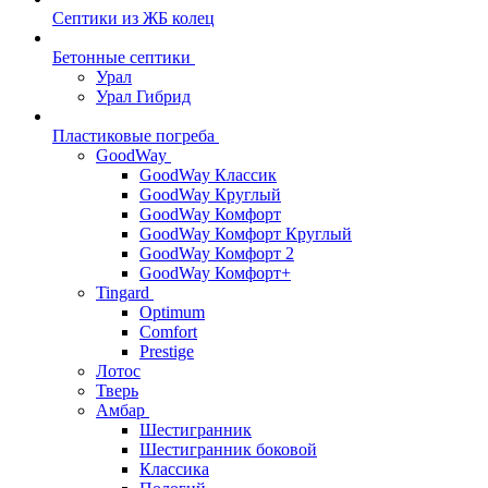
Септики из ЖБ колец
Бетонные септики
Урал
Урал Гибрид
Пластиковые погреба
GoodWay
GoodWay Классик
GoodWay Круглый
GoodWay Комфорт
GoodWay Комфорт Круглый
GoodWay Комфорт 2
GoodWay Комфорт+
Tingard
Optimum
Comfort
Prestige
Лотос
Тверь
Амбар
Шестигранник
Шестигранник боковой
Классика