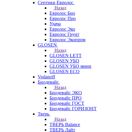
Септики Евролос
Назад
Евролос Био
Евролос Про
Удача
Евролос Эко
Евролос Грунт
Евролос Экопром
GLOSEN
Назад
GLOSEN LETT
GLOSEN УБО
GLOSEN УБО мини
GLOSEN ECO
Vodanoff
Биодевайс
Назад
Биодевайс ЭКО
Биодевайс ПРО
Биодевайс ГОСТ
Биодевайс ГОРИЗОНТ
Тверь
Назад
ТВЕРЬ Balance
ТВЕРЬ Лайт