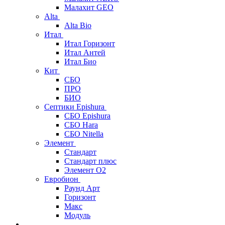
Малахит GEO
Alta
Alta Bio
Итал
Итал Горизонт
Итал Антей
Итал Био
Кит
СБО
ПРО
БИО
Септики Epishura
СБО Epishura
СБО Hara
СБО Nitella
Элемент
Стандарт
Стандарт плюс
Элемент О2
Евробион
Раунд Арт
Горизонт
Макс
Модуль