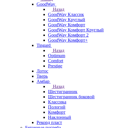
GoodWay
Назад
GoodWay Классик
GoodWay Круглый
GoodWay Комфорт
GoodWay Комфорт Круглый
GoodWay Комфорт 2
GoodWay Комфорт+
Tingard
Назад
Optimum
Comfort
Prestige
Лотос
Тверь
Амбар
Назад
Шестигранник
Шестигранник боковой
Классика
Пологий
Комфорт
Наклонный
Рекорд пласт
Бетонные погреба