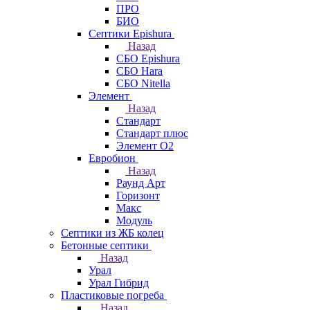
ПРО
БИО
Септики Epishura
Назад
СБО Epishura
СБО Hara
СБО Nitella
Элемент
Назад
Стандарт
Стандарт плюс
Элемент О2
Евробион
Назад
Раунд Арт
Горизонт
Макс
Модуль
Септики из ЖБ колец
Бетонные септики
Назад
Урал
Урал Гибрид
Пластиковые погреба
Назад