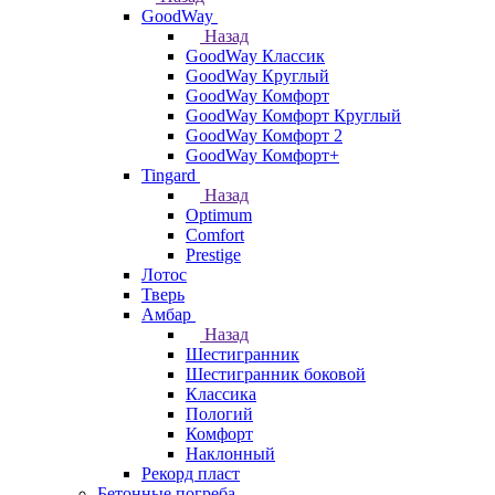
GoodWay
Назад
GoodWay Классик
GoodWay Круглый
GoodWay Комфорт
GoodWay Комфорт Круглый
GoodWay Комфорт 2
GoodWay Комфорт+
Tingard
Назад
Optimum
Comfort
Prestige
Лотос
Тверь
Амбар
Назад
Шестигранник
Шестигранник боковой
Классика
Пологий
Комфорт
Наклонный
Рекорд пласт
Бетонные погреба