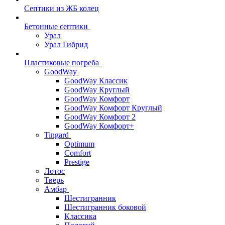
Септики из ЖБ колец
Бетонные септики
Урал
Урал Гибрид
Пластиковые погреба
GoodWay
GoodWay Классик
GoodWay Круглый
GoodWay Комфорт
GoodWay Комфорт Круглый
GoodWay Комфорт 2
GoodWay Комфорт+
Tingard
Optimum
Comfort
Prestige
Лотос
Тверь
Амбар
Шестигранник
Шестигранник боковой
Классика