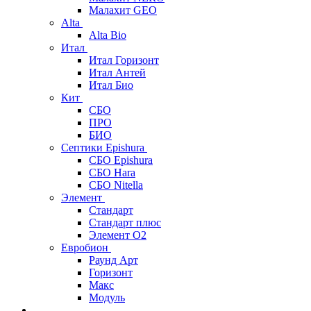
Малахит GEO
Alta
Alta Bio
Итал
Итал Горизонт
Итал Антей
Итал Био
Кит
СБО
ПРО
БИО
Септики Epishura
СБО Epishura
СБО Hara
СБО Nitella
Элемент
Стандарт
Стандарт плюс
Элемент О2
Евробион
Раунд Арт
Горизонт
Макс
Модуль