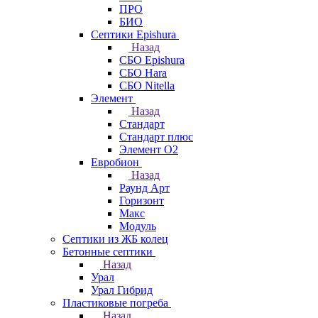
ПРО
БИО
Септики Epishura
Назад
СБО Epishura
СБО Hara
СБО Nitella
Элемент
Назад
Стандарт
Стандарт плюс
Элемент О2
Евробион
Назад
Раунд Арт
Горизонт
Макс
Модуль
Септики из ЖБ колец
Бетонные септики
Назад
Урал
Урал Гибрид
Пластиковые погреба
Назад