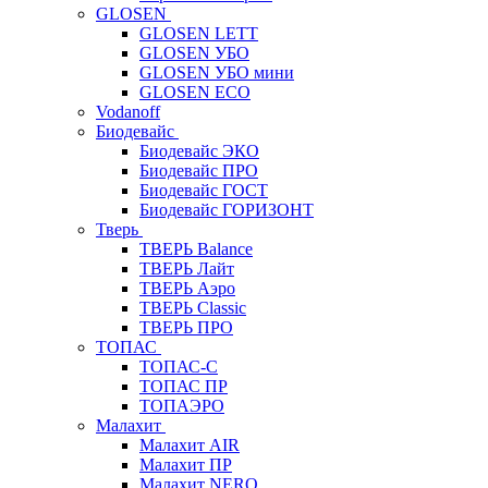
GLOSEN
GLOSEN LETT
GLOSEN УБО
GLOSEN УБО мини
GLOSEN ECO
Vodanoff
Биодевайс
Биодевайс ЭКО
Биодевайс ПРО
Биодевайс ГОСТ
Биодевайс ГОРИЗОНТ
Тверь
ТВЕРЬ Balance
ТВЕРЬ Лайт
ТВЕРЬ Аэро
ТВЕРЬ Classic
ТВЕРЬ ПРО
ТОПАС
ТОПАС-С
ТОПАС ПР
ТОПАЭРО
Малахит
Малахит AIR
Малахит ПР
Малахит NERO