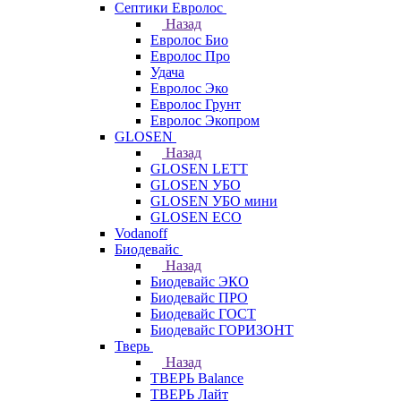
Септики Евролос
Назад
Евролос Био
Евролос Про
Удача
Евролос Эко
Евролос Грунт
Евролос Экопром
GLOSEN
Назад
GLOSEN LETT
GLOSEN УБО
GLOSEN УБО мини
GLOSEN ECO
Vodanoff
Биодевайс
Назад
Биодевайс ЭКО
Биодевайс ПРО
Биодевайс ГОСТ
Биодевайс ГОРИЗОНТ
Тверь
Назад
ТВЕРЬ Balance
ТВЕРЬ Лайт