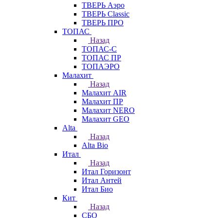
ТВЕРЬ Аэро
ТВЕРЬ Classic
ТВЕРЬ ПРО
ТОПАС
Назад
ТОПАС-С
ТОПАС ПР
ТОПАЭРО
Малахит
Назад
Малахит AIR
Малахит ПР
Малахит NERO
Малахит GEO
Alta
Назад
Alta Bio
Итал
Назад
Итал Горизонт
Итал Антей
Итал Био
Кит
Назад
СБО