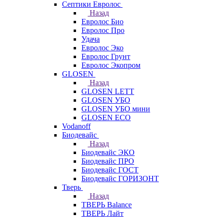
Септики Евролос
Назад
Евролос Био
Евролос Про
Удача
Евролос Эко
Евролос Грунт
Евролос Экопром
GLOSEN
Назад
GLOSEN LETT
GLOSEN УБО
GLOSEN УБО мини
GLOSEN ECO
Vodanoff
Биодевайс
Назад
Биодевайс ЭКО
Биодевайс ПРО
Биодевайс ГОСТ
Биодевайс ГОРИЗОНТ
Тверь
Назад
ТВЕРЬ Balance
ТВЕРЬ Лайт