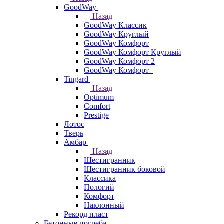
GoodWay
Назад
GoodWay Классик
GoodWay Круглый
GoodWay Комфорт
GoodWay Комфорт Круглый
GoodWay Комфорт 2
GoodWay Комфорт+
Tingard
Назад
Optimum
Comfort
Prestige
Лотос
Тверь
Амбар
Назад
Шестигранник
Шестигранник боковой
Классика
Пологий
Комфорт
Наклонный
Рекорд пласт
Бетонные погреба