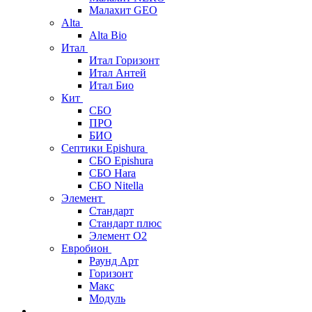
Малахит GEO
Alta
Alta Bio
Итал
Итал Горизонт
Итал Антей
Итал Био
Кит
СБО
ПРО
БИО
Септики Epishura
СБО Epishura
СБО Hara
СБО Nitella
Элемент
Стандарт
Стандарт плюс
Элемент О2
Евробион
Раунд Арт
Горизонт
Макс
Модуль