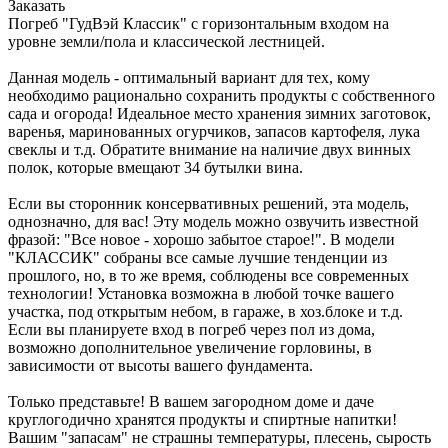
Заказать
Погреб "ГудВэй Классик" с горизонтальным входом на
уровне земли/пола и классической лестницей.
Данная модель - оптимальный вариант для тех, кому
необходимо рационально сохранить продукты с собственного
сада и огорода! Идеальное место хранения зимних заготовок,
варенья, маринованных огурчиков, запасов картофеля, лука
свеклы и т.д. Обратите внимание на наличие двух винных
полок, которые вмещают 34 бутылки вина.
Если вы сторонник консервативных решений, эта модель,
однозначно, для вас! Эту модель можно озвучить известной
фразой: "Все новое - хорошо забытое старое!". В модели
"КЛАССИК" собраны все самые лучшие тенденции из
прошлого, но, в то же время, соблюдены все современных
технологии! Установка возможна в любой точке вашего
участка, под открытым небом, в гараже, в хоз.блоке и т.д.
Если вы планируете вход в погреб через пол из дома,
возможно дополнительное увеличение горловины, в
зависимости от высоты вашего фундамента.
Только представьте! В вашем загородном доме и даче
круглогодично хранятся продукты и спиртные напитки!
Вашим "запасам" не страшны температуры, плесень, сырость