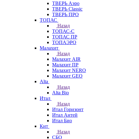
ТВЕРЬ Аэро
ТВЕРЬ Classic
ТВЕРЬ ПРО
ТОПАС
Назад
ТОПАС-С
ТОПАС ПР
ТОПАЭРО
Малахит
Назад
Малахит AIR
Малахит ПР
Малахит NERO
Малахит GEO
Alta
Назад
Alta Bio
Итал
Назад
Итал Горизонт
Итал Антей
Итал Био
Кит
Назад
СБО