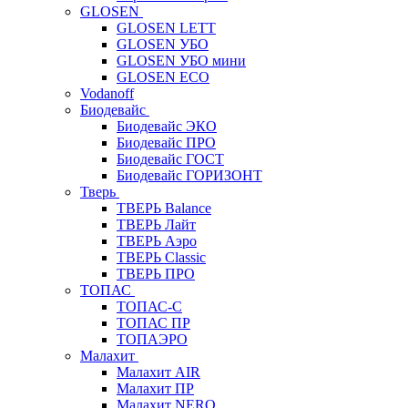
GLOSEN
GLOSEN LETT
GLOSEN УБО
GLOSEN УБО мини
GLOSEN ECO
Vodanoff
Биодевайс
Биодевайс ЭКО
Биодевайс ПРО
Биодевайс ГОСТ
Биодевайс ГОРИЗОНТ
Тверь
ТВЕРЬ Balance
ТВЕРЬ Лайт
ТВЕРЬ Аэро
ТВЕРЬ Classic
ТВЕРЬ ПРО
ТОПАС
ТОПАС-С
ТОПАС ПР
ТОПАЭРО
Малахит
Малахит AIR
Малахит ПР
Малахит NERO