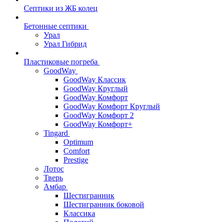
Септики из ЖБ колец
Бетонные септики
Урал
Урал Гибрид
Пластиковые погреба
GoodWay
GoodWay Классик
GoodWay Круглый
GoodWay Комфорт
GoodWay Комфорт Круглый
GoodWay Комфорт 2
GoodWay Комфорт+
Tingard
Optimum
Comfort
Prestige
Лотос
Тверь
Амбар
Шестигранник
Шестигранник боковой
Классика