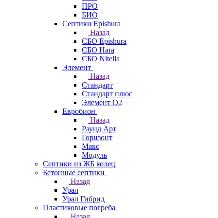
ПРО
БИО
Септики Epishura
Назад
СБО Epishura
СБО Hara
СБО Nitella
Элемент
Назад
Стандарт
Стандарт плюс
Элемент О2
Евробион
Назад
Раунд Арт
Горизонт
Макс
Модуль
Септики из ЖБ колец
Бетонные септики
Назад
Урал
Урал Гибрид
Пластиковые погреба
Назад