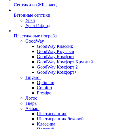
Септики из ЖБ колец
Бетонные септики
Урал
Урал Гибрид
Пластиковые погреба
GoodWay
GoodWay Классик
GoodWay Круглый
GoodWay Комфорт
GoodWay Комфорт Круглый
GoodWay Комфорт 2
GoodWay Комфорт+
Tingard
Optimum
Comfort
Prestige
Лотос
Тверь
Амбар
Шестигранник
Шестигранник боковой
Классика