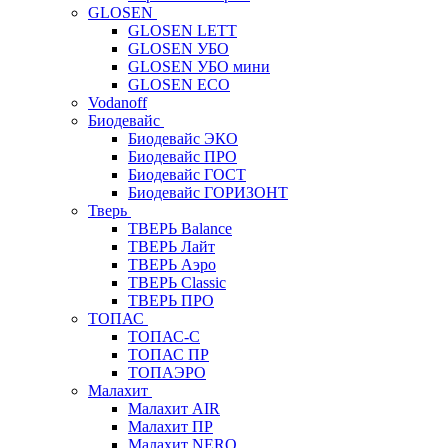
GLOSEN
GLOSEN LETT
GLOSEN УБО
GLOSEN УБО мини
GLOSEN ECO
Vodanoff
Биодевайс
Биодевайс ЭКО
Биодевайс ПРО
Биодевайс ГОСТ
Биодевайс ГОРИЗОНТ
Тверь
ТВЕРЬ Balance
ТВЕРЬ Лайт
ТВЕРЬ Аэро
ТВЕРЬ Classic
ТВЕРЬ ПРО
ТОПАС
ТОПАС-С
ТОПАС ПР
ТОПАЭРО
Малахит
Малахит AIR
Малахит ПР
Малахит NERO