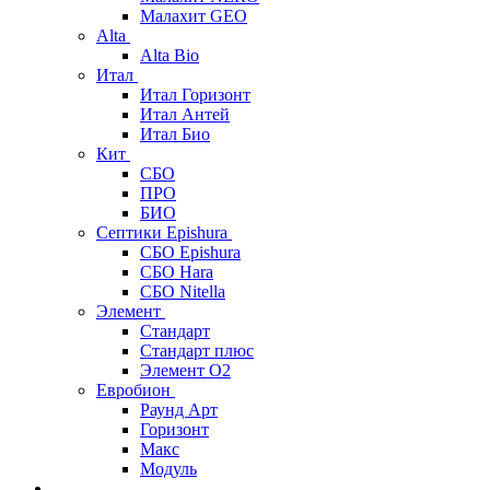
Малахит GEO
Alta
Alta Bio
Итал
Итал Горизонт
Итал Антей
Итал Био
Кит
СБО
ПРО
БИО
Септики Epishura
СБО Epishura
СБО Hara
СБО Nitella
Элемент
Стандарт
Стандарт плюс
Элемент О2
Евробион
Раунд Арт
Горизонт
Макс
Модуль