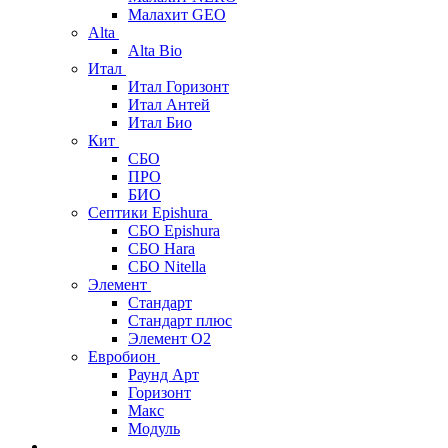
Малахит GEO
Alta
Alta Bio
Итал
Итал Горизонт
Итал Антей
Итал Био
Кит
СБО
ПРО
БИО
Септики Epishura
СБО Epishura
СБО Hara
СБО Nitella
Элемент
Стандарт
Стандарт плюс
Элемент О2
Евробион
Раунд Арт
Горизонт
Макс
Модуль