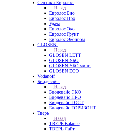
Септики Евролос
Назад
Евролос Био
Евролос Про
Удача
Евролос Эко
Евролос Грунт
Евролос Экопром
GLOSEN
Назад
GLOSEN LETT
GLOSEN УБО
GLOSEN УБО мини
GLOSEN ECO
Vodanoff
Биодевайс
Назад
Биодевайс ЭКО
Биодевайс ПРО
Биодевайс ГОСТ
Биодевайс ГОРИЗОНТ
Тверь
Назад
ТВЕРЬ Balance
ТВЕРЬ Лайт