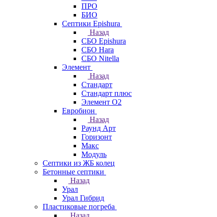
ПРО
БИО
Септики Epishura
Назад
СБО Epishura
СБО Hara
СБО Nitella
Элемент
Назад
Стандарт
Стандарт плюс
Элемент О2
Евробион
Назад
Раунд Арт
Горизонт
Макс
Модуль
Септики из ЖБ колец
Бетонные септики
Назад
Урал
Урал Гибрид
Пластиковые погреба
Назад