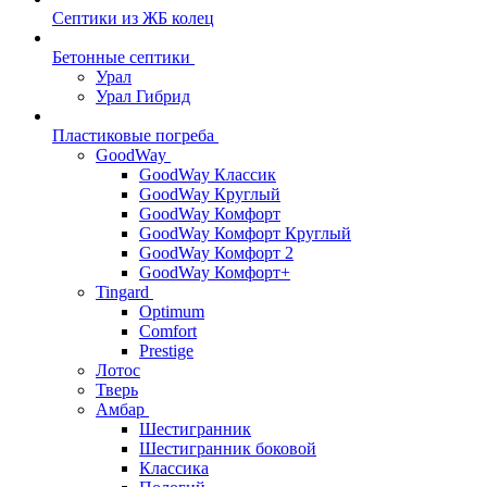
Септики из ЖБ колец
Бетонные септики
Урал
Урал Гибрид
Пластиковые погреба
GoodWay
GoodWay Классик
GoodWay Круглый
GoodWay Комфорт
GoodWay Комфорт Круглый
GoodWay Комфорт 2
GoodWay Комфорт+
Tingard
Optimum
Comfort
Prestige
Лотос
Тверь
Амбар
Шестигранник
Шестигранник боковой
Классика