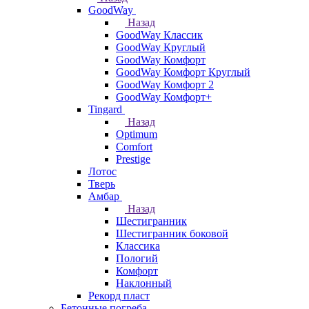
GoodWay
Назад
GoodWay Классик
GoodWay Круглый
GoodWay Комфорт
GoodWay Комфорт Круглый
GoodWay Комфорт 2
GoodWay Комфорт+
Tingard
Назад
Optimum
Comfort
Prestige
Лотос
Тверь
Амбар
Назад
Шестигранник
Шестигранник боковой
Классика
Пологий
Комфорт
Наклонный
Рекорд пласт
Бетонные погреба