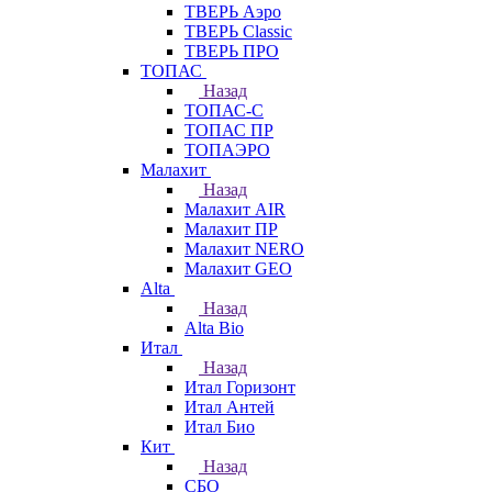
ТВЕРЬ Аэро
ТВЕРЬ Classic
ТВЕРЬ ПРО
ТОПАС
Назад
ТОПАС-С
ТОПАС ПР
ТОПАЭРО
Малахит
Назад
Малахит AIR
Малахит ПР
Малахит NERO
Малахит GEO
Alta
Назад
Alta Bio
Итал
Назад
Итал Горизонт
Итал Антей
Итал Био
Кит
Назад
СБО