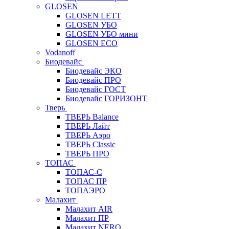
GLOSEN
GLOSEN LETT
GLOSEN УБО
GLOSEN УБО мини
GLOSEN ECO
Vodanoff
Биодевайс
Биодевайс ЭКО
Биодевайс ПРО
Биодевайс ГОСТ
Биодевайс ГОРИЗОНТ
Тверь
ТВЕРЬ Balance
ТВЕРЬ Лайт
ТВЕРЬ Аэро
ТВЕРЬ Classic
ТВЕРЬ ПРО
ТОПАС
ТОПАС-С
ТОПАС ПР
ТОПАЭРО
Малахит
Малахит AIR
Малахит ПР
Малахит NERO