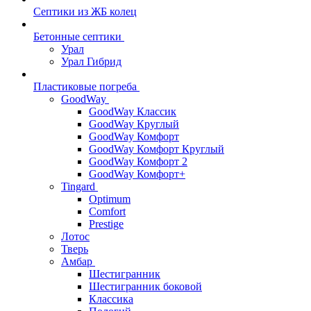
Септики из ЖБ колец
Бетонные септики
Урал
Урал Гибрид
Пластиковые погреба
GoodWay
GoodWay Классик
GoodWay Круглый
GoodWay Комфорт
GoodWay Комфорт Круглый
GoodWay Комфорт 2
GoodWay Комфорт+
Tingard
Optimum
Comfort
Prestige
Лотос
Тверь
Амбар
Шестигранник
Шестигранник боковой
Классика