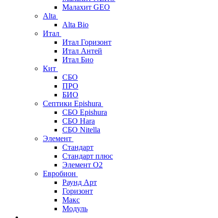
Малахит GEO
Alta
Alta Bio
Итал
Итал Горизонт
Итал Антей
Итал Био
Кит
СБО
ПРО
БИО
Септики Epishura
СБО Epishura
СБО Hara
СБО Nitella
Элемент
Стандарт
Стандарт плюс
Элемент О2
Евробион
Раунд Арт
Горизонт
Макс
Модуль