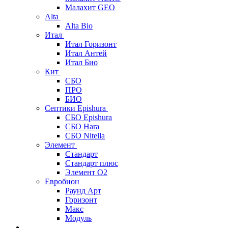
Малахит GEO
Alta
Alta Bio
Итал
Итал Горизонт
Итал Антей
Итал Био
Кит
СБО
ПРО
БИО
Септики Epishura
СБО Epishura
СБО Hara
СБО Nitella
Элемент
Стандарт
Стандарт плюс
Элемент О2
Евробион
Раунд Арт
Горизонт
Макс
Модуль