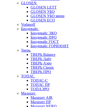
GLOSEN
GLOSEN LETT
GLOSEN УБО
GLOSEN УБО мини
GLOSEN ECO
Vodanoff
Биодевайс
Биодевайс ЭКО
Биодевайс ПРО
Биодевайс ГОСТ
Биодевайс ГОРИЗОНТ
Тверь
ТВЕРЬ Balance
ТВЕРЬ Лайт
ТВЕРЬ Аэро
ТВЕРЬ Classic
ТВЕРЬ ПРО
ТОПАС
ТОПАС-С
ТОПАС ПР
ТОПАЭРО
Малахит
Малахит AIR
Малахит ПР
Малахит NERO