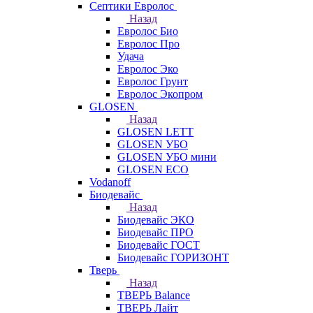
Септики Евролос
Назад
Евролос Био
Евролос Про
Удача
Евролос Эко
Евролос Грунт
Евролос Экопром
GLOSEN
Назад
GLOSEN LETT
GLOSEN УБО
GLOSEN УБО мини
GLOSEN ECO
Vodanoff
Биодевайс
Назад
Биодевайс ЭКО
Биодевайс ПРО
Биодевайс ГОСТ
Биодевайс ГОРИЗОНТ
Тверь
Назад
ТВЕРЬ Balance
ТВЕРЬ Лайт