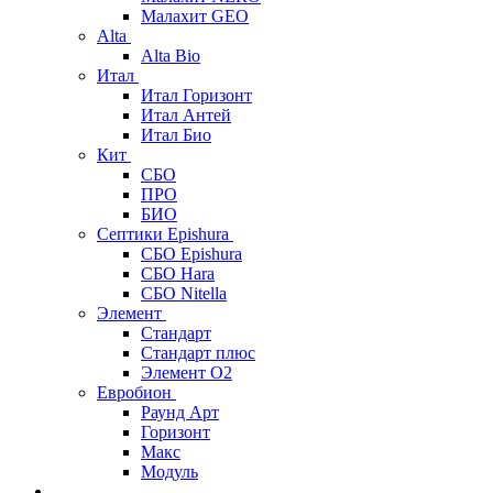
Малахит GEO
Alta
Alta Bio
Итал
Итал Горизонт
Итал Антей
Итал Био
Кит
СБО
ПРО
БИО
Септики Epishura
СБО Epishura
СБО Hara
СБО Nitella
Элемент
Стандарт
Стандарт плюс
Элемент О2
Евробион
Раунд Арт
Горизонт
Макс
Модуль