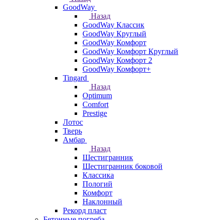
GoodWay
Назад
GoodWay Классик
GoodWay Круглый
GoodWay Комфорт
GoodWay Комфорт Круглый
GoodWay Комфорт 2
GoodWay Комфорт+
Tingard
Назад
Optimum
Comfort
Prestige
Лотос
Тверь
Амбар
Назад
Шестигранник
Шестигранник боковой
Классика
Пологий
Комфорт
Наклонный
Рекорд пласт
Бетонные погреба