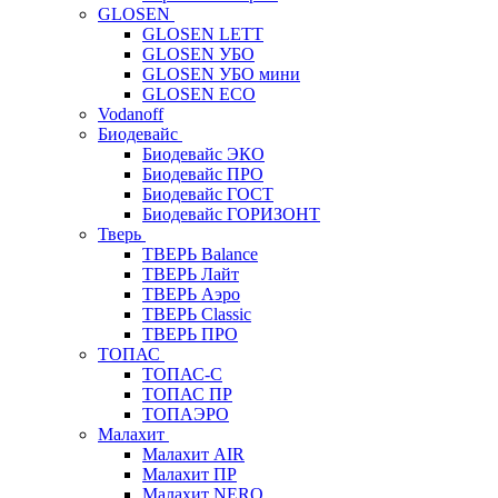
GLOSEN
GLOSEN LETT
GLOSEN УБО
GLOSEN УБО мини
GLOSEN ECO
Vodanoff
Биодевайс
Биодевайс ЭКО
Биодевайс ПРО
Биодевайс ГОСТ
Биодевайс ГОРИЗОНТ
Тверь
ТВЕРЬ Balance
ТВЕРЬ Лайт
ТВЕРЬ Аэро
ТВЕРЬ Classic
ТВЕРЬ ПРО
ТОПАС
ТОПАС-С
ТОПАС ПР
ТОПАЭРО
Малахит
Малахит AIR
Малахит ПР
Малахит NERO