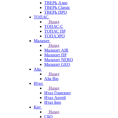
ТВЕРЬ Аэро
ТВЕРЬ Classic
ТВЕРЬ ПРО
ТОПАС
Назад
ТОПАС-С
ТОПАС ПР
ТОПАЭРО
Малахит
Назад
Малахит AIR
Малахит ПР
Малахит NERO
Малахит GEO
Alta
Назад
Alta Bio
Итал
Назад
Итал Горизонт
Итал Антей
Итал Био
Кит
Назад
СБО