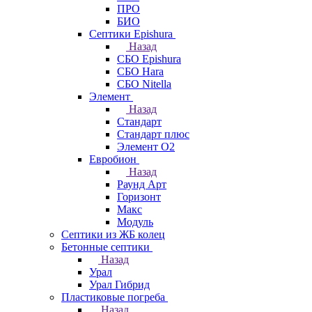
ПРО
БИО
Септики Epishura
Назад
СБО Epishura
СБО Hara
СБО Nitella
Элемент
Назад
Стандарт
Стандарт плюс
Элемент О2
Евробион
Назад
Раунд Арт
Горизонт
Макс
Модуль
Септики из ЖБ колец
Бетонные септики
Назад
Урал
Урал Гибрид
Пластиковые погреба
Назад