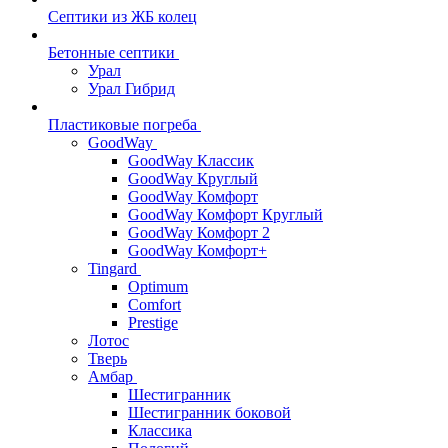
Септики из ЖБ колец
Бетонные септики
Урал
Урал Гибрид
Пластиковые погреба
GoodWay
GoodWay Классик
GoodWay Круглый
GoodWay Комфорт
GoodWay Комфорт Круглый
GoodWay Комфорт 2
GoodWay Комфорт+
Tingard
Optimum
Comfort
Prestige
Лотос
Тверь
Амбар
Шестигранник
Шестигранник боковой
Классика