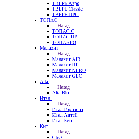
ТВЕРЬ Аэро
ТВЕРЬ Classic
ТВЕРЬ ПРО
ТОПАС
Назад
ТОПАС-С
ТОПАС ПР
ТОПАЭРО
Малахит
Назад
Малахит AIR
Малахит ПР
Малахит NERO
Малахит GEO
Alta
Назад
Alta Bio
Итал
Назад
Итал Горизонт
Итал Антей
Итал Био
Кит
Назад
СБО