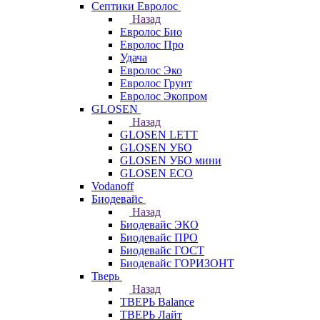
Септики Евролос
Назад
Евролос Био
Евролос Про
Удача
Евролос Эко
Евролос Грунт
Евролос Экопром
GLOSEN
Назад
GLOSEN LETT
GLOSEN УБО
GLOSEN УБО мини
GLOSEN ECO
Vodanoff
Биодевайс
Назад
Биодевайс ЭКО
Биодевайс ПРО
Биодевайс ГОСТ
Биодевайс ГОРИЗОНТ
Тверь
Назад
ТВЕРЬ Balance
ТВЕРЬ Лайт