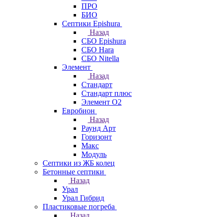
ПРО
БИО
Септики Epishura
Назад
СБО Epishura
СБО Hara
СБО Nitella
Элемент
Назад
Стандарт
Стандарт плюс
Элемент О2
Евробион
Назад
Раунд Арт
Горизонт
Макс
Модуль
Септики из ЖБ колец
Бетонные септики
Назад
Урал
Урал Гибрид
Пластиковые погреба
Назад