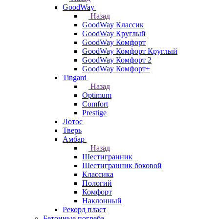
GoodWay
Назад
GoodWay Классик
GoodWay Круглый
GoodWay Комфорт
GoodWay Комфорт Круглый
GoodWay Комфорт 2
GoodWay Комфорт+
Tingard
Назад
Optimum
Comfort
Prestige
Лотос
Тверь
Амбар
Назад
Шестигранник
Шестигранник боковой
Классика
Пологий
Комфорт
Наклонный
Рекорд пласт
Бетонные погреба