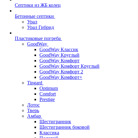
Септики из ЖБ колец
Бетонные септики
Урал
Урал Гибрид
Пластиковые погреба
GoodWay
GoodWay Классик
GoodWay Круглый
GoodWay Комфорт
GoodWay Комфорт Круглый
GoodWay Комфорт 2
GoodWay Комфорт+
Tingard
Optimum
Comfort
Prestige
Лотос
Тверь
Амбар
Шестигранник
Шестигранник боковой
Классика