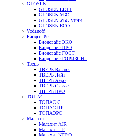
GLOSEN
GLOSEN LETT
GLOSEN УБО
GLOSEN УБО мини
GLOSEN ECO
Vodanoff
Биодевайс
Биодевайс ЭКО
Биодевайс ПРО
Биодевайс ГОСТ
Биодевайс ГОРИЗОНТ
Тверь
ТВЕРЬ Balance
ТВЕРЬ Лайт
ТВЕРЬ Аэро
ТВЕРЬ Classic
ТВЕРЬ ПРО
ТОПАС
ТОПАС-С
ТОПАС ПР
ТОПАЭРО
Малахит
Малахит AIR
Малахит ПР
Малахит NERO