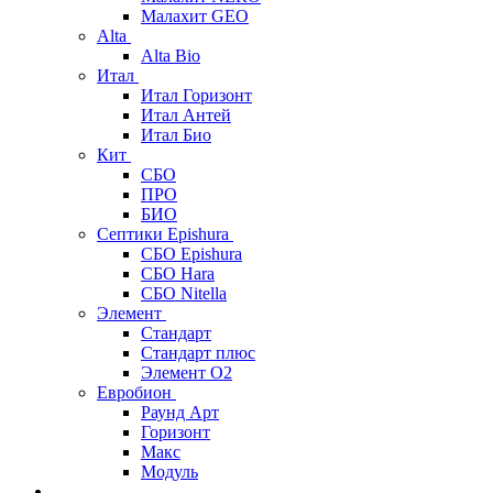
Малахит GEO
Alta
Alta Bio
Итал
Итал Горизонт
Итал Антей
Итал Био
Кит
СБО
ПРО
БИО
Септики Epishura
СБО Epishura
СБО Hara
СБО Nitella
Элемент
Стандарт
Стандарт плюс
Элемент О2
Евробион
Раунд Арт
Горизонт
Макс
Модуль