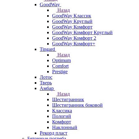
GoodWay
Назад
GoodWay Классик
GoodWay Круглый
GoodWay Комфорт
GoodWay Комфорт Круглый
GoodWay Комфорт 2
GoodWay Комфорт+
Tingard
Назад
Optimum
Comfort
Prestige
Лотос
Тверь
Амбар
Назад
Шестигранник
Шестигранник боковой
Классика
Пологий
Комфорт
Наклонный
Рекорд пласт
Бетонные погреба