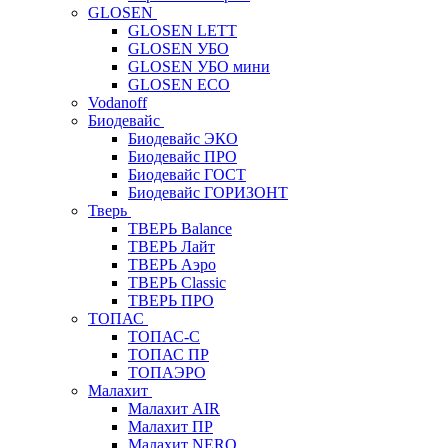
GLOSEN
GLOSEN LETT
GLOSEN УБО
GLOSEN УБО мини
GLOSEN ECO
Vodanoff
Биодевайс
Биодевайс ЭКО
Биодевайс ПРО
Биодевайс ГОСТ
Биодевайс ГОРИЗОНТ
Тверь
ТВЕРЬ Balance
ТВЕРЬ Лайт
ТВЕРЬ Аэро
ТВЕРЬ Classic
ТВЕРЬ ПРО
ТОПАС
ТОПАС-С
ТОПАС ПР
ТОПАЭРО
Малахит
Малахит AIR
Малахит ПР
Малахит NERO