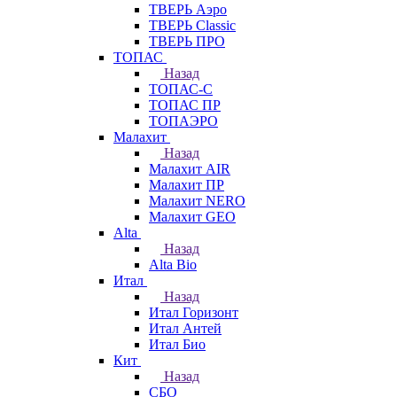
ТВЕРЬ Аэро
ТВЕРЬ Classic
ТВЕРЬ ПРО
ТОПАС
Назад
ТОПАС-С
ТОПАС ПР
ТОПАЭРО
Малахит
Назад
Малахит AIR
Малахит ПР
Малахит NERO
Малахит GEO
Alta
Назад
Alta Bio
Итал
Назад
Итал Горизонт
Итал Антей
Итал Био
Кит
Назад
СБО