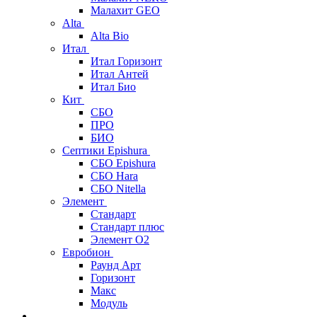
Малахит GEO
Alta
Alta Bio
Итал
Итал Горизонт
Итал Антей
Итал Био
Кит
СБО
ПРО
БИО
Септики Epishura
СБО Epishura
СБО Hara
СБО Nitella
Элемент
Стандарт
Стандарт плюс
Элемент О2
Евробион
Раунд Арт
Горизонт
Макс
Модуль