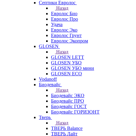
Септики Евролос
Назад
Евролос Био
Евролос Про
Удача
Евролос Эко
Евролос Грунт
Евролос Экопром
GLOSEN
Назад
GLOSEN LETT
GLOSEN УБО
GLOSEN УБО мини
GLOSEN ECO
Vodanoff
Биодевайс
Назад
Биодевайс ЭКО
Биодевайс ПРО
Биодевайс ГОСТ
Биодевайс ГОРИЗОНТ
Тверь
Назад
ТВЕРЬ Balance
ТВЕРЬ Лайт