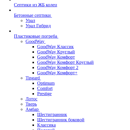
Септики из ЖБ колец
Бетонные септики
Урал
Урал Гибрид
Пластиковые погреба
GoodWay
GoodWay Классик
GoodWay Круглый
GoodWay Комфорт
GoodWay Комфорт Круглый
GoodWay Комфорт 2
GoodWay Комфорт+
Tingard
Optimum
Comfort
Prestige
Лотос
Тверь
Амбар
Шестигранник
Шестигранник боковой
Классика