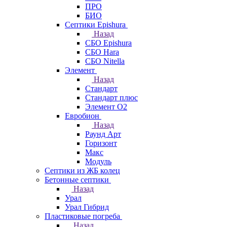
ПРО
БИО
Септики Epishura
Назад
СБО Epishura
СБО Hara
СБО Nitella
Элемент
Назад
Стандарт
Стандарт плюс
Элемент О2
Евробион
Назад
Раунд Арт
Горизонт
Макс
Модуль
Септики из ЖБ колец
Бетонные септики
Назад
Урал
Урал Гибрид
Пластиковые погреба
Назад