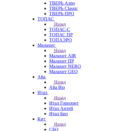
ТВЕРЬ Аэро
ТВЕРЬ Classic
ТВЕРЬ ПРО
ТОПАС
Назад
ТОПАС-С
ТОПАС ПР
ТОПАЭРО
Малахит
Назад
Малахит AIR
Малахит ПР
Малахит NERO
Малахит GEO
Alta
Назад
Alta Bio
Итал
Назад
Итал Горизонт
Итал Антей
Итал Био
Кит
Назад
СБО