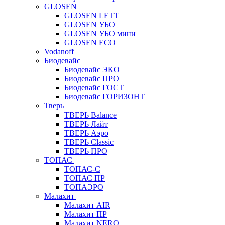
GLOSEN
GLOSEN LETT
GLOSEN УБО
GLOSEN УБО мини
GLOSEN ECO
Vodanoff
Биодевайс
Биодевайс ЭКО
Биодевайс ПРО
Биодевайс ГОСТ
Биодевайс ГОРИЗОНТ
Тверь
ТВЕРЬ Balance
ТВЕРЬ Лайт
ТВЕРЬ Аэро
ТВЕРЬ Classic
ТВЕРЬ ПРО
ТОПАС
ТОПАС-С
ТОПАС ПР
ТОПАЭРО
Малахит
Малахит AIR
Малахит ПР
Малахит NERO