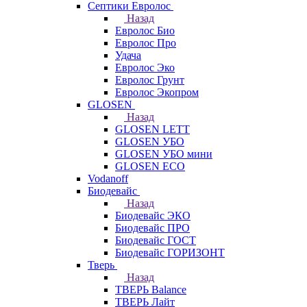
Септики Евролос
Назад
Евролос Био
Евролос Про
Удача
Евролос Эко
Евролос Грунт
Евролос Экопром
GLOSEN
Назад
GLOSEN LETT
GLOSEN УБО
GLOSEN УБО мини
GLOSEN ECO
Vodanoff
Биодевайс
Назад
Биодевайс ЭКО
Биодевайс ПРО
Биодевайс ГОСТ
Биодевайс ГОРИЗОНТ
Тверь
Назад
ТВЕРЬ Balance
ТВЕРЬ Лайт