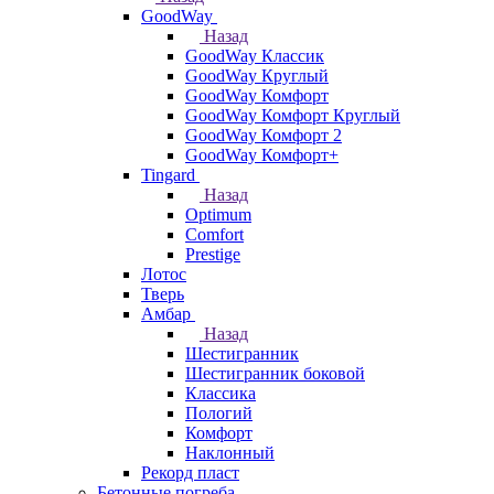
GoodWay
Назад
GoodWay Классик
GoodWay Круглый
GoodWay Комфорт
GoodWay Комфорт Круглый
GoodWay Комфорт 2
GoodWay Комфорт+
Tingard
Назад
Optimum
Comfort
Prestige
Лотос
Тверь
Амбар
Назад
Шестигранник
Шестигранник боковой
Классика
Пологий
Комфорт
Наклонный
Рекорд пласт
Бетонные погреба