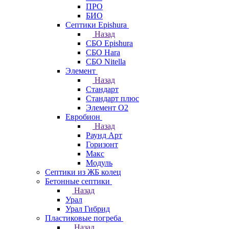
ПРО
БИО
Септики Epishura
Назад
СБО Epishura
СБО Hara
СБО Nitella
Элемент
Назад
Стандарт
Стандарт плюс
Элемент О2
Евробион
Назад
Раунд Арт
Горизонт
Макс
Модуль
Септики из ЖБ колец
Бетонные септики
Назад
Урал
Урал Гибрид
Пластиковые погреба
Назад