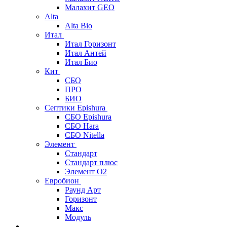
Малахит GEO
Alta
Alta Bio
Итал
Итал Горизонт
Итал Антей
Итал Био
Кит
СБО
ПРО
БИО
Септики Epishura
СБО Epishura
СБО Hara
СБО Nitella
Элемент
Стандарт
Стандарт плюс
Элемент О2
Евробион
Раунд Арт
Горизонт
Макс
Модуль