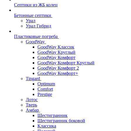
Септики из ЖБ колец
Бетонные септики
Урал
Урал Гибрид
Пластиковые погреба
GoodWay
GoodWay Классик
GoodWay Круглый
GoodWay Комфорт
GoodWay Комфорт Круглый
GoodWay Комфорт 2
GoodWay Комфорт+
Tingard
Optimum
Comfort
Prestige
Лотос
Тверь
Амбар
Шестигранник
Шестигранник боковой
Классика