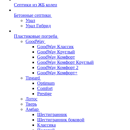
Септики из ЖБ колец
Бетонные септики
Урал
Урал Гибрид
Пластиковые погреба
GoodWay
GoodWay Классик
GoodWay Круглый
GoodWay Комфорт
GoodWay Комфорт Круглый
GoodWay Комфорт 2
GoodWay Комфорт+
Tingard
Optimum
Comfort
Prestige
Лотос
Тверь
Амбар
Шестигранник
Шестигранник боковой
Классика