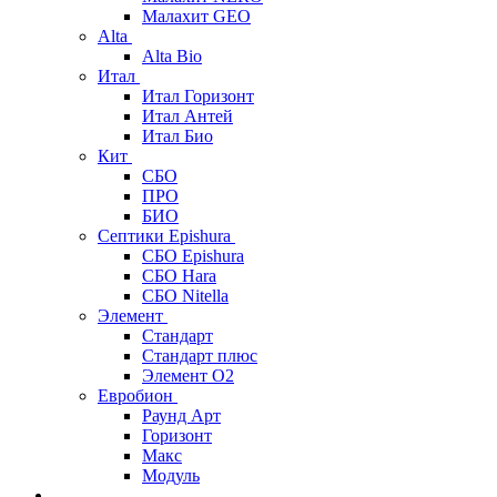
Малахит GEO
Alta
Alta Bio
Итал
Итал Горизонт
Итал Антей
Итал Био
Кит
СБО
ПРО
БИО
Септики Epishura
СБО Epishura
СБО Hara
СБО Nitella
Элемент
Стандарт
Стандарт плюс
Элемент О2
Евробион
Раунд Арт
Горизонт
Макс
Модуль