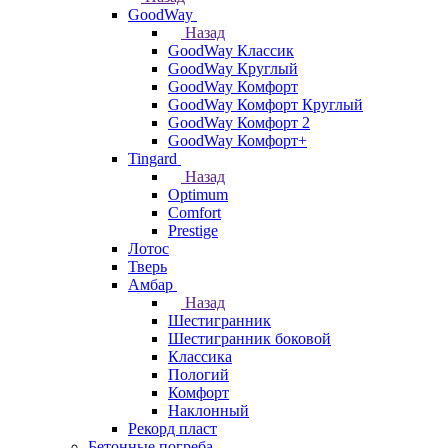
GoodWay
Назад
GoodWay Классик
GoodWay Круглый
GoodWay Комфорт
GoodWay Комфорт Круглый
GoodWay Комфорт 2
GoodWay Комфорт+
Tingard
Назад
Optimum
Comfort
Prestige
Лотос
Тверь
Амбар
Назад
Шестигранник
Шестигранник боковой
Классика
Пологий
Комфорт
Наклонный
Рекорд пласт
Бетонные погреба