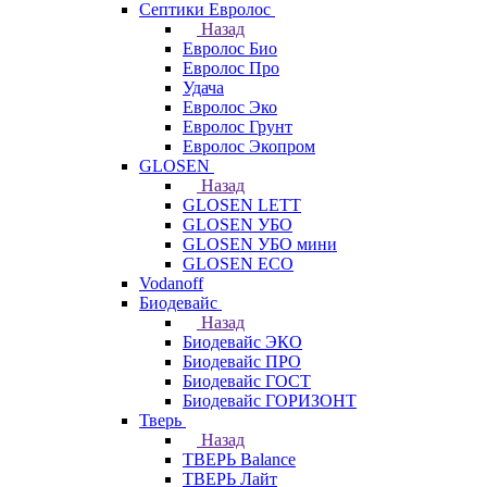
Септики Евролос
Назад
Евролос Био
Евролос Про
Удача
Евролос Эко
Евролос Грунт
Евролос Экопром
GLOSEN
Назад
GLOSEN LETT
GLOSEN УБО
GLOSEN УБО мини
GLOSEN ECO
Vodanoff
Биодевайс
Назад
Биодевайс ЭКО
Биодевайс ПРО
Биодевайс ГОСТ
Биодевайс ГОРИЗОНТ
Тверь
Назад
ТВЕРЬ Balance
ТВЕРЬ Лайт