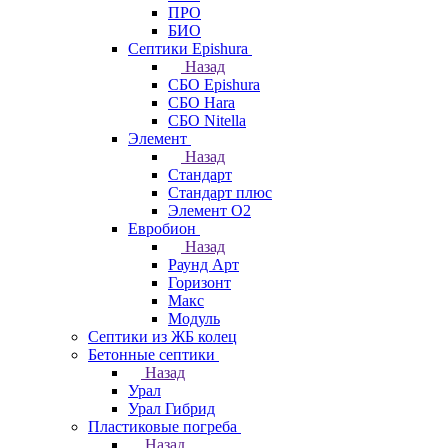
ПРО
БИО
Септики Epishura
Назад
СБО Epishura
СБО Hara
СБО Nitella
Элемент
Назад
Стандарт
Стандарт плюс
Элемент О2
Евробион
Назад
Раунд Арт
Горизонт
Макс
Модуль
Септики из ЖБ колец
Бетонные септики
Назад
Урал
Урал Гибрид
Пластиковые погреба
Назад