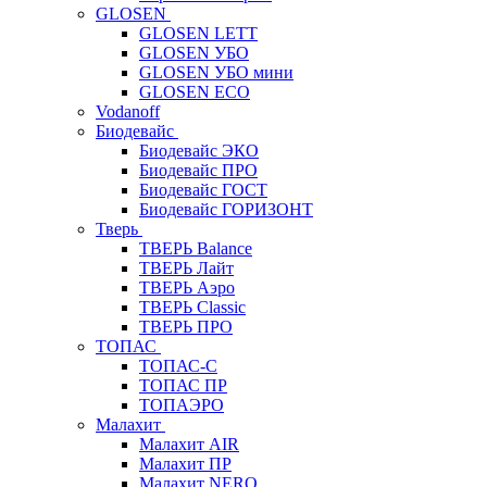
GLOSEN
GLOSEN LETT
GLOSEN УБО
GLOSEN УБО мини
GLOSEN ECO
Vodanoff
Биодевайс
Биодевайс ЭКО
Биодевайс ПРО
Биодевайс ГОСТ
Биодевайс ГОРИЗОНТ
Тверь
ТВЕРЬ Balance
ТВЕРЬ Лайт
ТВЕРЬ Аэро
ТВЕРЬ Classic
ТВЕРЬ ПРО
ТОПАС
ТОПАС-С
ТОПАС ПР
ТОПАЭРО
Малахит
Малахит AIR
Малахит ПР
Малахит NERO