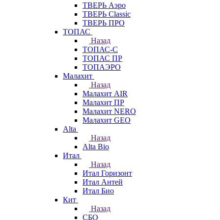
ТВЕРЬ Аэро
ТВЕРЬ Classic
ТВЕРЬ ПРО
ТОПАС
Назад
ТОПАС-С
ТОПАС ПР
ТОПАЭРО
Малахит
Назад
Малахит AIR
Малахит ПР
Малахит NERO
Малахит GEO
Alta
Назад
Alta Bio
Итал
Назад
Итал Горизонт
Итал Антей
Итал Био
Кит
Назад
СБО