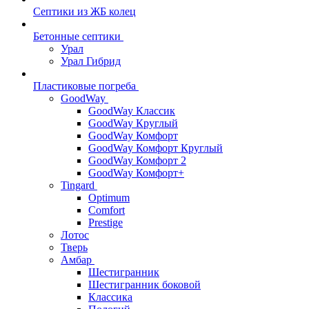
Септики из ЖБ колец
Бетонные септики
Урал
Урал Гибрид
Пластиковые погреба
GoodWay
GoodWay Классик
GoodWay Круглый
GoodWay Комфорт
GoodWay Комфорт Круглый
GoodWay Комфорт 2
GoodWay Комфорт+
Tingard
Optimum
Comfort
Prestige
Лотос
Тверь
Амбар
Шестигранник
Шестигранник боковой
Классика