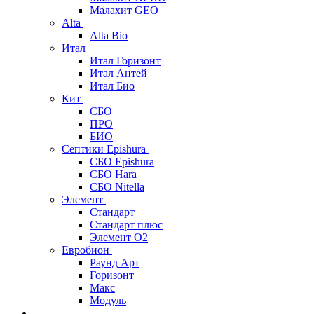
Малахит GEO
Alta
Alta Bio
Итал
Итал Горизонт
Итал Антей
Итал Био
Кит
СБО
ПРО
БИО
Септики Epishura
СБО Epishura
СБО Hara
СБО Nitella
Элемент
Стандарт
Стандарт плюс
Элемент О2
Евробион
Раунд Арт
Горизонт
Макс
Модуль