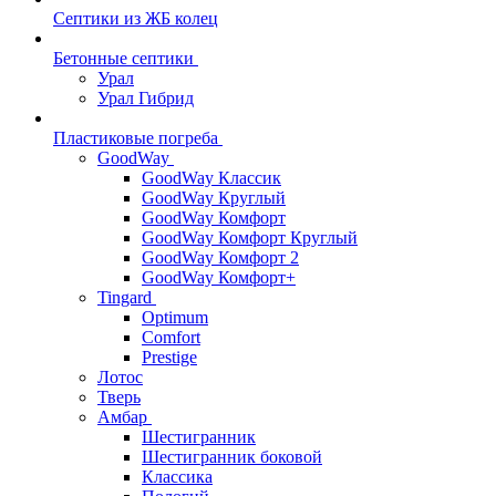
Септики из ЖБ колец
Бетонные септики
Урал
Урал Гибрид
Пластиковые погреба
GoodWay
GoodWay Классик
GoodWay Круглый
GoodWay Комфорт
GoodWay Комфорт Круглый
GoodWay Комфорт 2
GoodWay Комфорт+
Tingard
Optimum
Comfort
Prestige
Лотос
Тверь
Амбар
Шестигранник
Шестигранник боковой
Классика