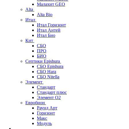
Малахит GEO
Alta
Alta Bio
Итал
Итал Горизонт
Итал Антей
Итал Био
Кит
СБО
ПРО
БИО
Септики Epishura
СБО Epishura
СБО Hara
СБО Nitella
Элемент
Стандарт
Стандарт плюс
Элемент О2
Евробион
Раунд Арт
Горизонт
Макс
Модуль