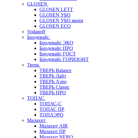
GLOSEN
GLOSEN LETT
GLOSEN УБО
GLOSEN УБО мини
GLOSEN ECO
Vodanoff
Биодевайс
Биодевайс ЭКО
Биодевайс ПРО
Биодевайс ГОСТ
Биодевайс ГОРИЗОНТ
Тверь
ТВЕРЬ Balance
ТВЕРЬ Лайт
ТВЕРЬ Аэро
ТВЕРЬ Classic
ТВЕРЬ ПРО
ТОПАС
ТОПАС-С
ТОПАС ПР
ТОПАЭРО
Малахит
Малахит AIR
Малахит ПР
Малахит NERO