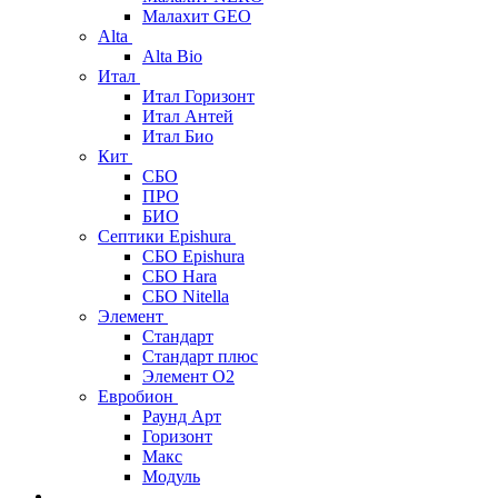
Малахит GEO
Alta
Alta Bio
Итал
Итал Горизонт
Итал Антей
Итал Био
Кит
СБО
ПРО
БИО
Септики Epishura
СБО Epishura
СБО Hara
СБО Nitella
Элемент
Стандарт
Стандарт плюс
Элемент О2
Евробион
Раунд Арт
Горизонт
Макс
Модуль