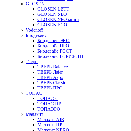
GLOSEN
GLOSEN LETT
GLOSEN УБО
GLOSEN УБО мини
GLOSEN ECO
Vodanoff
Биодевайс
Биодевайс ЭКО
Биодевайс ПРО
Биодевайс ГОСТ
Биодевайс ГОРИЗОНТ
Тверь
ТВЕРЬ Balance
ТВЕРЬ Лайт
ТВЕРЬ Аэро
ТВЕРЬ Classic
ТВЕРЬ ПРО
ТОПАС
ТОПАС-С
ТОПАС ПР
ТОПАЭРО
Малахит
Малахит AIR
Малахит ПР
Малахит NERO