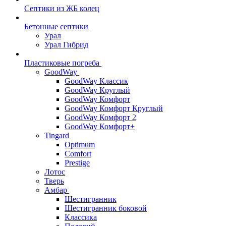
Септики из ЖБ колец
Бетонные септики
Урал
Урал Гибрид
Пластиковые погреба
GoodWay
GoodWay Классик
GoodWay Круглый
GoodWay Комфорт
GoodWay Комфорт Круглый
GoodWay Комфорт 2
GoodWay Комфорт+
Tingard
Optimum
Comfort
Prestige
Лотос
Тверь
Амбар
Шестигранник
Шестигранник боковой
Классика