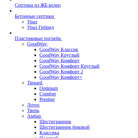
Септики из ЖБ колец
Бетонные септики
Урал
Урал Гибрид
Пластиковые погреба
GoodWay
GoodWay Классик
GoodWay Круглый
GoodWay Комфорт
GoodWay Комфорт Круглый
GoodWay Комфорт 2
GoodWay Комфорт+
Tingard
Optimum
Comfort
Prestige
Лотос
Тверь
Амбар
Шестигранник
Шестигранник боковой
Классика