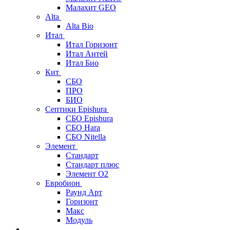
Малахит GEO
Alta
Alta Bio
Итал
Итал Горизонт
Итал Антей
Итал Био
Кит
СБО
ПРО
БИО
Септики Epishura
СБО Epishura
СБО Hara
СБО Nitella
Элемент
Стандарт
Стандарт плюс
Элемент О2
Евробион
Раунд Арт
Горизонт
Макс
Модуль