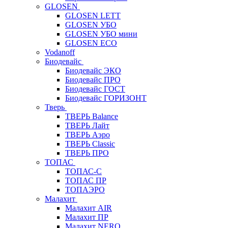
GLOSEN
GLOSEN LETT
GLOSEN УБО
GLOSEN УБО мини
GLOSEN ECO
Vodanoff
Биодевайс
Биодевайс ЭКО
Биодевайс ПРО
Биодевайс ГОСТ
Биодевайс ГОРИЗОНТ
Тверь
ТВЕРЬ Balance
ТВЕРЬ Лайт
ТВЕРЬ Аэро
ТВЕРЬ Classic
ТВЕРЬ ПРО
ТОПАС
ТОПАС-С
ТОПАС ПР
ТОПАЭРО
Малахит
Малахит AIR
Малахит ПР
Малахит NERO