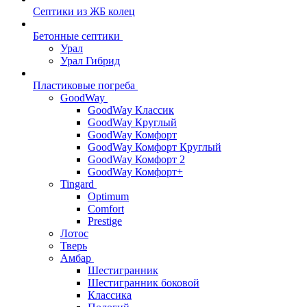
Септики из ЖБ колец
Бетонные септики
Урал
Урал Гибрид
Пластиковые погреба
GoodWay
GoodWay Классик
GoodWay Круглый
GoodWay Комфорт
GoodWay Комфорт Круглый
GoodWay Комфорт 2
GoodWay Комфорт+
Tingard
Optimum
Comfort
Prestige
Лотос
Тверь
Амбар
Шестигранник
Шестигранник боковой
Классика