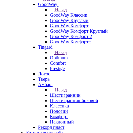
GoodWay
Назад
GoodWay Классик
GoodWay Круглый
GoodWay Комфорт
GoodWay Комфорт Круглый
GoodWay Комфорт 2
GoodWay Комфорт+
Tingard
Назад
Optimum
Comfort
Prestige
Лотос
Тверь
Амбар
Назад
Шестигранник
Шестигранник боковой
Классика
Пологий
Комфорт
Наклонный
Рекорд пласт
Бетонные погреба