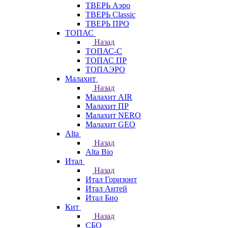
ТВЕРЬ Аэро
ТВЕРЬ Classic
ТВЕРЬ ПРО
ТОПАС
Назад
ТОПАС-С
ТОПАС ПР
ТОПАЭРО
Малахит
Назад
Малахит AIR
Малахит ПР
Малахит NERO
Малахит GEO
Alta
Назад
Alta Bio
Итал
Назад
Итал Горизонт
Итал Антей
Итал Био
Кит
Назад
СБО