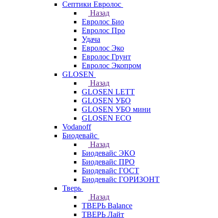
Септики Евролос
Назад
Евролос Био
Евролос Про
Удача
Евролос Эко
Евролос Грунт
Евролос Экопром
GLOSEN
Назад
GLOSEN LETT
GLOSEN УБО
GLOSEN УБО мини
GLOSEN ECO
Vodanoff
Биодевайс
Назад
Биодевайс ЭКО
Биодевайс ПРО
Биодевайс ГОСТ
Биодевайс ГОРИЗОНТ
Тверь
Назад
ТВЕРЬ Balance
ТВЕРЬ Лайт