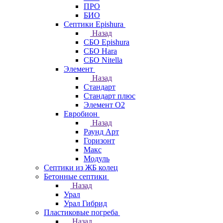
ПРО
БИО
Септики Epishura
Назад
СБО Epishura
СБО Hara
СБО Nitella
Элемент
Назад
Стандарт
Стандарт плюс
Элемент О2
Евробион
Назад
Раунд Арт
Горизонт
Макс
Модуль
Септики из ЖБ колец
Бетонные септики
Назад
Урал
Урал Гибрид
Пластиковые погреба
Назад