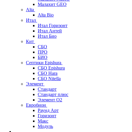
Малахит GEO
Alta
Alta Bio
Итал
Итал Горизонт
Итал Антей
Итал Био
Кит
СБО
ПРО
БИО
Септики Epishura
СБО Epishura
СБО Hara
СБО Nitella
Элемент
Стандарт
Стандарт плюс
Элемент О2
Евробион
Раунд Арт
Горизонт
Макс
Модуль