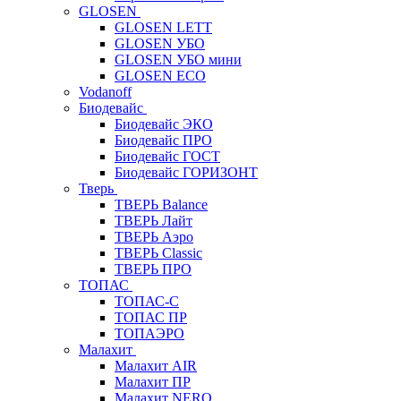
GLOSEN
GLOSEN LETT
GLOSEN УБО
GLOSEN УБО мини
GLOSEN ECO
Vodanoff
Биодевайс
Биодевайс ЭКО
Биодевайс ПРО
Биодевайс ГОСТ
Биодевайс ГОРИЗОНТ
Тверь
ТВЕРЬ Balance
ТВЕРЬ Лайт
ТВЕРЬ Аэро
ТВЕРЬ Classic
ТВЕРЬ ПРО
ТОПАС
ТОПАС-С
ТОПАС ПР
ТОПАЭРО
Малахит
Малахит AIR
Малахит ПР
Малахит NERO