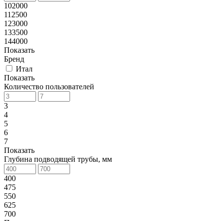
102000
112500
123000
133500
144000
Показать
Бренд
Итал
Показать
Количество пользователей
3
4
5
6
7
Показать
Глубина подводящей трубы, мм
400
475
550
625
700