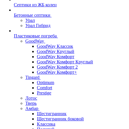
Септики из ЖБ колец
Бетонные септики
Урал
Урал Гибрид
Пластиковые погреба
GoodWay
GoodWay Классик
GoodWay Круглый
GoodWay Комфорт
GoodWay Комфорт Круглый
GoodWay Комфорт 2
GoodWay Комфорт+
Tingard
Optimum
Comfort
Prestige
Лотос
Тверь
Амбар
Шестигранник
Шестигранник боковой
Классика