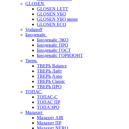
GLOSEN
GLOSEN LETT
GLOSEN УБО
GLOSEN УБО мини
GLOSEN ECO
Vodanoff
Биодевайс
Биодевайс ЭКО
Биодевайс ПРО
Биодевайс ГОСТ
Биодевайс ГОРИЗОНТ
Тверь
ТВЕРЬ Balance
ТВЕРЬ Лайт
ТВЕРЬ Аэро
ТВЕРЬ Classic
ТВЕРЬ ПРО
ТОПАС
ТОПАС-С
ТОПАС ПР
ТОПАЭРО
Малахит
Малахит AIR
Малахит ПР
Малахит NERO