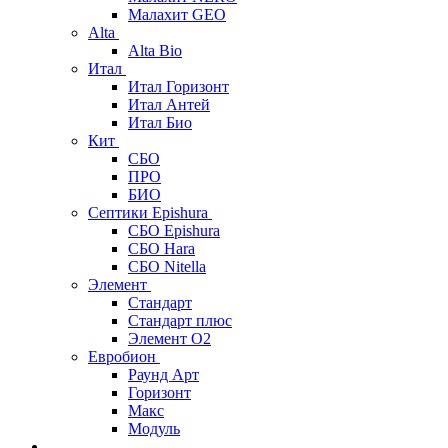
Малахит GEO
Alta
Alta Bio
Итал
Итал Горизонт
Итал Антей
Итал Био
Кит
СБО
ПРО
БИО
Септики Epishura
СБО Epishura
СБО Hara
СБО Nitella
Элемент
Стандарт
Стандарт плюс
Элемент О2
Евробион
Раунд Арт
Горизонт
Макс
Модуль