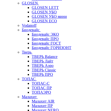
GLOSEN
GLOSEN LETT
GLOSEN УБО
GLOSEN УБО мини
GLOSEN ECO
Vodanoff
Биодевайс
Биодевайс ЭКО
Биодевайс ПРО
Биодевайс ГОСТ
Биодевайс ГОРИЗОНТ
Тверь
ТВЕРЬ Balance
ТВЕРЬ Лайт
ТВЕРЬ Аэро
ТВЕРЬ Classic
ТВЕРЬ ПРО
ТОПАС
ТОПАС-С
ТОПАС ПР
ТОПАЭРО
Малахит
Малахит AIR
Малахит ПР
Малахит NERO