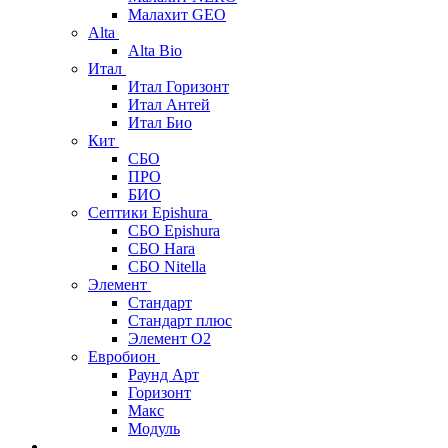
Малахит GEO
Alta
Alta Bio
Итал
Итал Горизонт
Итал Антей
Итал Био
Кит
СБО
ПРО
БИО
Септики Epishura
СБО Epishura
СБО Hara
СБО Nitella
Элемент
Стандарт
Стандарт плюс
Элемент О2
Евробион
Раунд Арт
Горизонт
Макс
Модуль