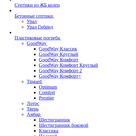
Септики из ЖБ колец
Бетонные септики
Урал
Урал Гибрид
Пластиковые погреба
GoodWay
GoodWay Классик
GoodWay Круглый
GoodWay Комфорт
GoodWay Комфорт Круглый
GoodWay Комфорт 2
GoodWay Комфорт+
Tingard
Optimum
Comfort
Prestige
Лотос
Тверь
Амбар
Шестигранник
Шестигранник боковой
Классика