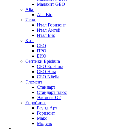
Малахит GEO
Alta
Alta Bio
Итал
Итал Горизонт
Итал Антей
Итал Био
Кит
СБО
ПРО
БИО
Септики Epishura
СБО Epishura
СБО Hara
СБО Nitella
Элемент
Стандарт
Стандарт плюс
Элемент О2
Евробион
Раунд Арт
Горизонт
Макс
Модуль