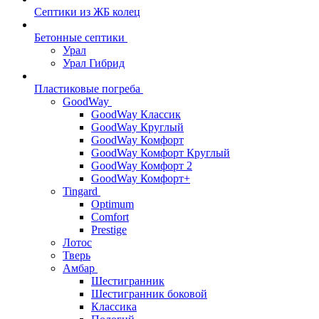
Септики из ЖБ колец
Бетонные септики
Урал
Урал Гибрид
Пластиковые погреба
GoodWay
GoodWay Классик
GoodWay Круглый
GoodWay Комфорт
GoodWay Комфорт Круглый
GoodWay Комфорт 2
GoodWay Комфорт+
Tingard
Optimum
Comfort
Prestige
Лотос
Тверь
Амбар
Шестигранник
Шестигранник боковой
Классика