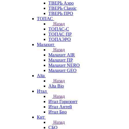
ТВЕРЬ Аэро
ТВЕРЬ Classic
ТВЕРЬ ПРО
ТОПАС
Назад
ТОПАС-С
ТОПАС ПР
ТОПАЭРО
Малахит
Назад
Малахит AIR
Малахит ПР
Малахит NERO
Малахит GEO
Alta
Назад
Alta Bio
Итал
Назад
Итал Горизонт
Итал Антей
Итал Био
Кит
Назад
СБО