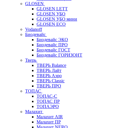
GLOSEN
GLOSEN LETT
GLOSEN УБО
GLOSEN УБО мини
GLOSEN ECO
Vodanoff
Биодевайс
Биодевайс ЭКО
Биодевайс ПРО
Биодевайс ГОСТ
Биодевайс ГОРИЗОНТ
Тверь
ТВЕРЬ Balance
ТВЕРЬ Лайт
ТВЕРЬ Аэро
ТВЕРЬ Classic
ТВЕРЬ ПРО
ТОПАС
ТОПАС-С
ТОПАС ПР
ТОПАЭРО
Малахит
Малахит AIR
Малахит ПР
Малахит NERO