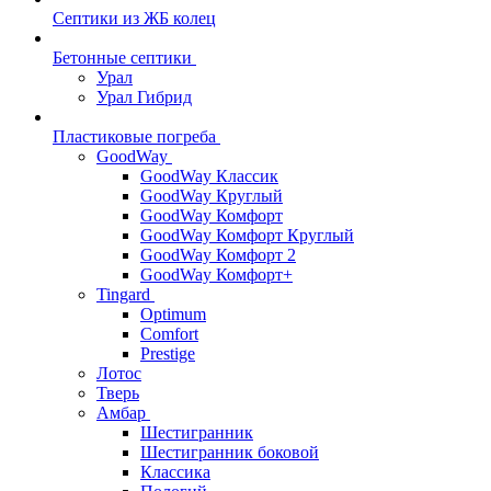
Септики из ЖБ колец
Бетонные септики
Урал
Урал Гибрид
Пластиковые погреба
GoodWay
GoodWay Классик
GoodWay Круглый
GoodWay Комфорт
GoodWay Комфорт Круглый
GoodWay Комфорт 2
GoodWay Комфорт+
Tingard
Optimum
Comfort
Prestige
Лотос
Тверь
Амбар
Шестигранник
Шестигранник боковой
Классика