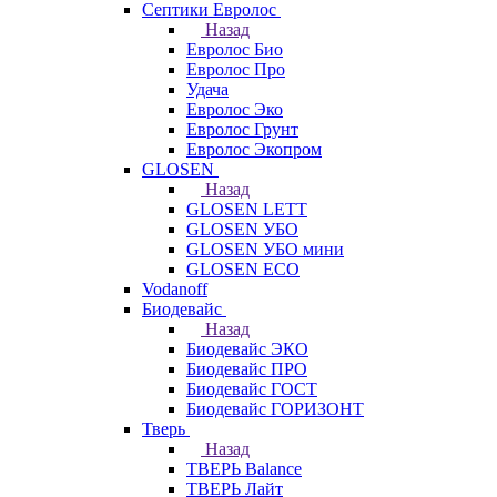
Септики Евролос
Назад
Евролос Био
Евролос Про
Удача
Евролос Эко
Евролос Грунт
Евролос Экопром
GLOSEN
Назад
GLOSEN LETT
GLOSEN УБО
GLOSEN УБО мини
GLOSEN ECO
Vodanoff
Биодевайс
Назад
Биодевайс ЭКО
Биодевайс ПРО
Биодевайс ГОСТ
Биодевайс ГОРИЗОНТ
Тверь
Назад
ТВЕРЬ Balance
ТВЕРЬ Лайт