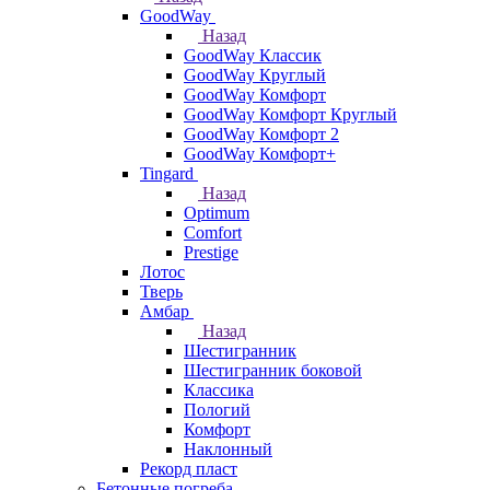
GoodWay
Назад
GoodWay Классик
GoodWay Круглый
GoodWay Комфорт
GoodWay Комфорт Круглый
GoodWay Комфорт 2
GoodWay Комфорт+
Tingard
Назад
Optimum
Comfort
Prestige
Лотос
Тверь
Амбар
Назад
Шестигранник
Шестигранник боковой
Классика
Пологий
Комфорт
Наклонный
Рекорд пласт
Бетонные погреба