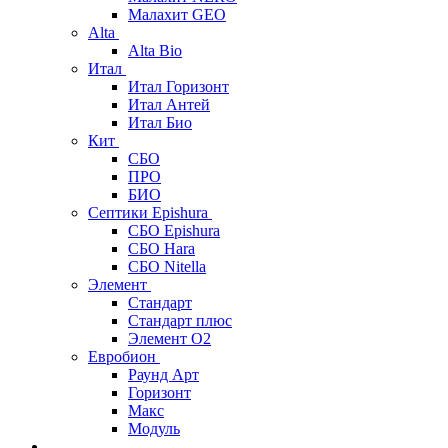
Малахит GEO
Alta
Alta Bio
Итал
Итал Горизонт
Итал Антей
Итал Био
Кит
СБО
ПРО
БИО
Септики Epishura
СБО Epishura
СБО Hara
СБО Nitella
Элемент
Стандарт
Стандарт плюс
Элемент О2
Евробион
Раунд Арт
Горизонт
Макс
Модуль