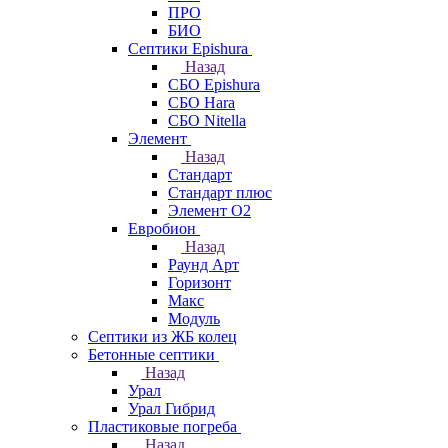
ПРО
БИО
Септики Epishura
Назад
СБО Epishura
СБО Hara
СБО Nitella
Элемент
Назад
Стандарт
Стандарт плюс
Элемент О2
Евробион
Назад
Раунд Арт
Горизонт
Макс
Модуль
Септики из ЖБ колец
Бетонные септики
Назад
Урал
Урал Гибрид
Пластиковые погреба
Назад