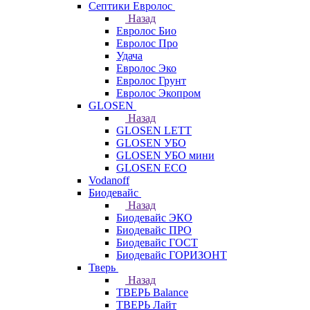
Септики Евролос
Назад
Евролос Био
Евролос Про
Удача
Евролос Эко
Евролос Грунт
Евролос Экопром
GLOSEN
Назад
GLOSEN LETT
GLOSEN УБО
GLOSEN УБО мини
GLOSEN ECO
Vodanoff
Биодевайс
Назад
Биодевайс ЭКО
Биодевайс ПРО
Биодевайс ГОСТ
Биодевайс ГОРИЗОНТ
Тверь
Назад
ТВЕРЬ Balance
ТВЕРЬ Лайт