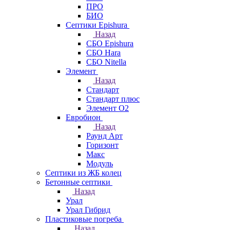
ПРО
БИО
Септики Epishura
Назад
СБО Epishura
СБО Hara
СБО Nitella
Элемент
Назад
Стандарт
Стандарт плюс
Элемент О2
Евробион
Назад
Раунд Арт
Горизонт
Макс
Модуль
Септики из ЖБ колец
Бетонные септики
Назад
Урал
Урал Гибрид
Пластиковые погреба
Назад