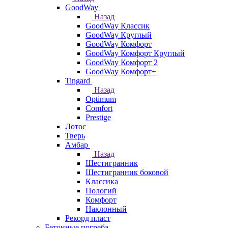
GoodWay
Назад
GoodWay Классик
GoodWay Круглый
GoodWay Комфорт
GoodWay Комфорт Круглый
GoodWay Комфорт 2
GoodWay Комфорт+
Tingard
Назад
Optimum
Comfort
Prestige
Лотос
Тверь
Амбар
Назад
Шестигранник
Шестигранник боковой
Классика
Пологий
Комфорт
Наклонный
Рекорд пласт
Бетонные погреба