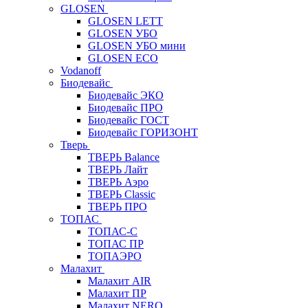
GLOSEN
GLOSEN LETT
GLOSEN УБО
GLOSEN УБО мини
GLOSEN ECO
Vodanoff
Биодевайс
Биодевайс ЭКО
Биодевайс ПРО
Биодевайс ГОСТ
Биодевайс ГОРИЗОНТ
Тверь
ТВЕРЬ Balance
ТВЕРЬ Лайт
ТВЕРЬ Аэро
ТВЕРЬ Classic
ТВЕРЬ ПРО
ТОПАС
ТОПАС-С
ТОПАС ПР
ТОПАЭРО
Малахит
Малахит AIR
Малахит ПР
Малахит NERO