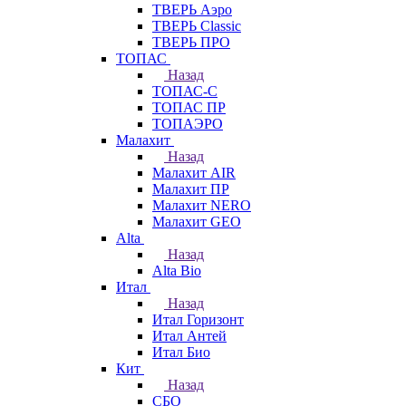
ТВЕРЬ Аэро
ТВЕРЬ Classic
ТВЕРЬ ПРО
ТОПАС
Назад
ТОПАС-С
ТОПАС ПР
ТОПАЭРО
Малахит
Назад
Малахит AIR
Малахит ПР
Малахит NERO
Малахит GEO
Alta
Назад
Alta Bio
Итал
Назад
Итал Горизонт
Итал Антей
Итал Био
Кит
Назад
СБО