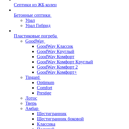
Септики из ЖБ колец
Бетонные септики
Урал
Урал Гибрид
Пластиковые погреба
GoodWay
GoodWay Классик
GoodWay Круглый
GoodWay Комфорт
GoodWay Комфорт Круглый
GoodWay Комфорт 2
GoodWay Комфорт+
Tingard
Optimum
Comfort
Prestige
Лотос
Тверь
Амбар
Шестигранник
Шестигранник боковой
Классика