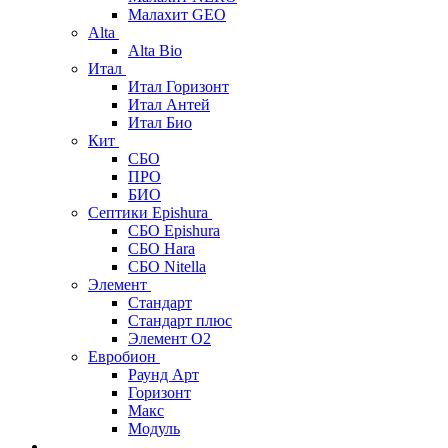
Малахит GEO
Alta
Alta Bio
Итал
Итал Горизонт
Итал Антей
Итал Био
Кит
СБО
ПРО
БИО
Септики Epishura
СБО Epishura
СБО Hara
СБО Nitella
Элемент
Стандарт
Стандарт плюс
Элемент О2
Евробион
Раунд Арт
Горизонт
Макс
Модуль