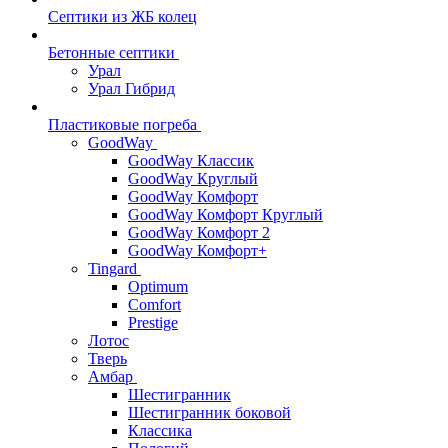
Септики из ЖБ колец
Бетонные септики
Урал
Урал Гибрид
Пластиковые погреба
GoodWay
GoodWay Классик
GoodWay Круглый
GoodWay Комфорт
GoodWay Комфорт Круглый
GoodWay Комфорт 2
GoodWay Комфорт+
Tingard
Optimum
Comfort
Prestige
Лотос
Тверь
Амбар
Шестигранник
Шестигранник боковой
Классика