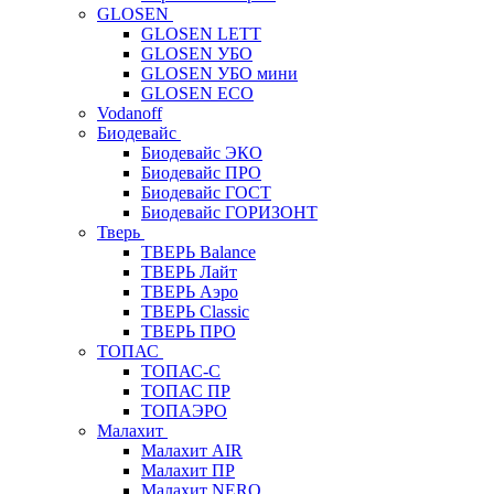
GLOSEN
GLOSEN LETT
GLOSEN УБО
GLOSEN УБО мини
GLOSEN ECO
Vodanoff
Биодевайс
Биодевайс ЭКО
Биодевайс ПРО
Биодевайс ГОСТ
Биодевайс ГОРИЗОНТ
Тверь
ТВЕРЬ Balance
ТВЕРЬ Лайт
ТВЕРЬ Аэро
ТВЕРЬ Classic
ТВЕРЬ ПРО
ТОПАС
ТОПАС-С
ТОПАС ПР
ТОПАЭРО
Малахит
Малахит AIR
Малахит ПР
Малахит NERO