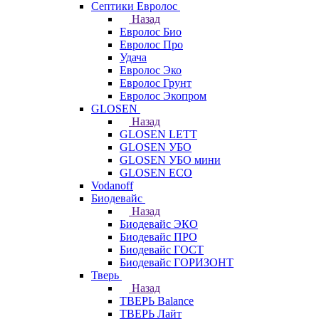
Септики Евролос
Назад
Евролос Био
Евролос Про
Удача
Евролос Эко
Евролос Грунт
Евролос Экопром
GLOSEN
Назад
GLOSEN LETT
GLOSEN УБО
GLOSEN УБО мини
GLOSEN ECO
Vodanoff
Биодевайс
Назад
Биодевайс ЭКО
Биодевайс ПРО
Биодевайс ГОСТ
Биодевайс ГОРИЗОНТ
Тверь
Назад
ТВЕРЬ Balance
ТВЕРЬ Лайт