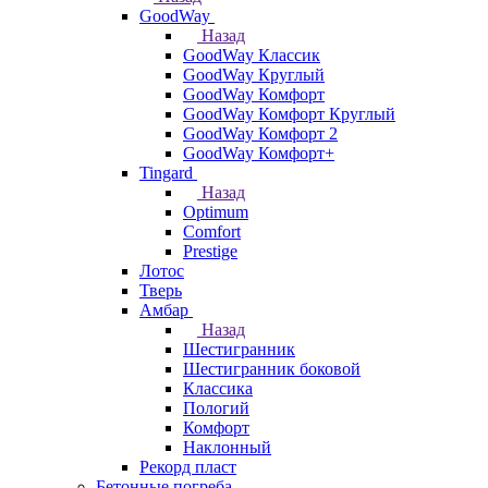
GoodWay
Назад
GoodWay Классик
GoodWay Круглый
GoodWay Комфорт
GoodWay Комфорт Круглый
GoodWay Комфорт 2
GoodWay Комфорт+
Tingard
Назад
Optimum
Comfort
Prestige
Лотос
Тверь
Амбар
Назад
Шестигранник
Шестигранник боковой
Классика
Пологий
Комфорт
Наклонный
Рекорд пласт
Бетонные погреба