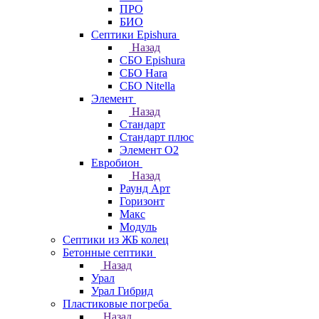
ПРО
БИО
Септики Epishura
Назад
СБО Epishura
СБО Hara
СБО Nitella
Элемент
Назад
Стандарт
Стандарт плюс
Элемент О2
Евробион
Назад
Раунд Арт
Горизонт
Макс
Модуль
Септики из ЖБ колец
Бетонные септики
Назад
Урал
Урал Гибрид
Пластиковые погреба
Назад