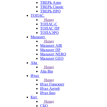
ТВЕРЬ Аэро
ТВЕРЬ Classic
ТВЕРЬ ПРО
ТОПАС
Назад
ТОПАС-С
ТОПАС ПР
ТОПАЭРО
Малахит
Назад
Малахит AIR
Малахит ПР
Малахит NERO
Малахит GEO
Alta
Назад
Alta Bio
Итал
Назад
Итал Горизонт
Итал Антей
Итал Био
Кит
Назад
СБО