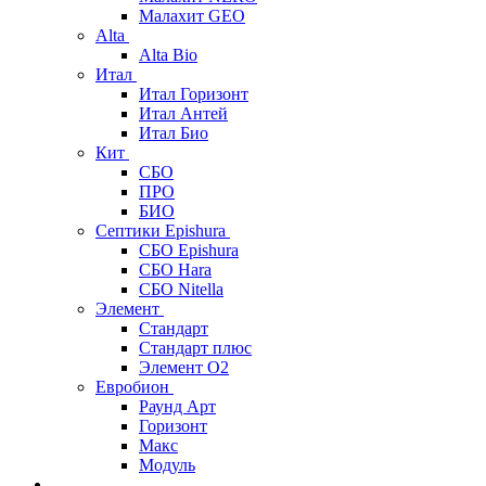
Малахит GEO
Alta
Alta Bio
Итал
Итал Горизонт
Итал Антей
Итал Био
Кит
СБО
ПРО
БИО
Септики Epishura
СБО Epishura
СБО Hara
СБО Nitella
Элемент
Стандарт
Стандарт плюс
Элемент О2
Евробион
Раунд Арт
Горизонт
Макс
Модуль