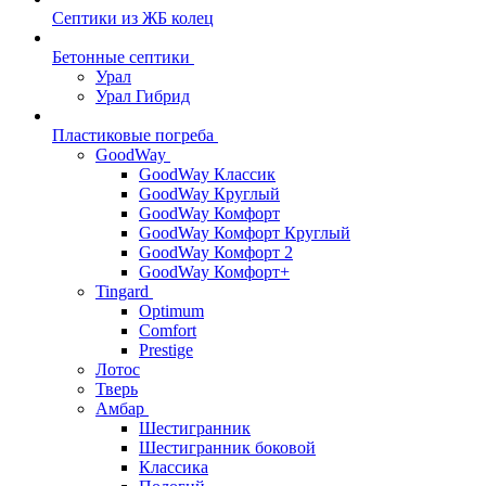
Септики из ЖБ колец
Бетонные септики
Урал
Урал Гибрид
Пластиковые погреба
GoodWay
GoodWay Классик
GoodWay Круглый
GoodWay Комфорт
GoodWay Комфорт Круглый
GoodWay Комфорт 2
GoodWay Комфорт+
Tingard
Optimum
Comfort
Prestige
Лотос
Тверь
Амбар
Шестигранник
Шестигранник боковой
Классика