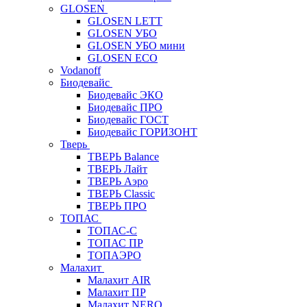
GLOSEN
GLOSEN LETT
GLOSEN УБО
GLOSEN УБО мини
GLOSEN ECO
Vodanoff
Биодевайс
Биодевайс ЭКО
Биодевайс ПРО
Биодевайс ГОСТ
Биодевайс ГОРИЗОНТ
Тверь
ТВЕРЬ Balance
ТВЕРЬ Лайт
ТВЕРЬ Аэро
ТВЕРЬ Classic
ТВЕРЬ ПРО
ТОПАС
ТОПАС-С
ТОПАС ПР
ТОПАЭРО
Малахит
Малахит AIR
Малахит ПР
Малахит NERO