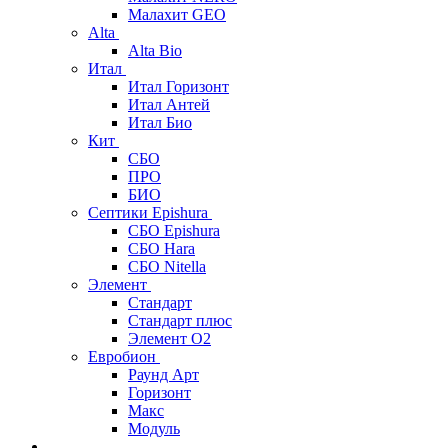
Малахит GEO
Alta
Alta Bio
Итал
Итал Горизонт
Итал Антей
Итал Био
Кит
СБО
ПРО
БИО
Септики Epishura
СБО Epishura
СБО Hara
СБО Nitella
Элемент
Стандарт
Стандарт плюс
Элемент О2
Евробион
Раунд Арт
Горизонт
Макс
Модуль