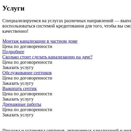
Услуги
Специализируемся на услугах различных направлений — выполн
воспользоваться системой кредитования для того, чтобы вы см
качественно!
Монтаж канализации в частном доме
Цена по договоренности
Подробнее
Сколько стоит сделать канализацию на даче?
Цена по догово
р
енности
Заказать услугу
Обслуживание септиков
Цена по договоренности
Заказать услугу
Выкопать септик
Цена по догово
р
енности
Заказать услугу
Дренажные работы
Цена по догово
р
енности
Заказать услугу
Продажа и установка септиков, автономных канализаций и ин