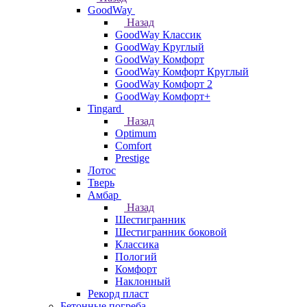
GoodWay
Назад
GoodWay Классик
GoodWay Круглый
GoodWay Комфорт
GoodWay Комфорт Круглый
GoodWay Комфорт 2
GoodWay Комфорт+
Tingard
Назад
Optimum
Comfort
Prestige
Лотос
Тверь
Амбар
Назад
Шестигранник
Шестигранник боковой
Классика
Пологий
Комфорт
Наклонный
Рекорд пласт
Бетонные погреба