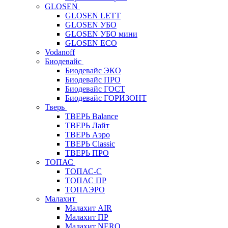
GLOSEN
GLOSEN LETT
GLOSEN УБО
GLOSEN УБО мини
GLOSEN ECO
Vodanoff
Биодевайс
Биодевайс ЭКО
Биодевайс ПРО
Биодевайс ГОСТ
Биодевайс ГОРИЗОНТ
Тверь
ТВЕРЬ Balance
ТВЕРЬ Лайт
ТВЕРЬ Аэро
ТВЕРЬ Classic
ТВЕРЬ ПРО
ТОПАС
ТОПАС-С
ТОПАС ПР
ТОПАЭРО
Малахит
Малахит AIR
Малахит ПР
Малахит NERO