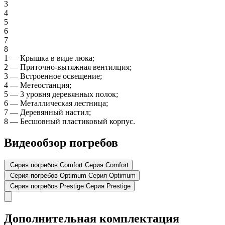
3
4
5
6
7
8
1
—
Крышка в виде люка;
2
—
Приточно-вытяжная вентилция;
3
—
Встроенное освещение;
4
—
Метеостанция;
5
—
3 уровня деревянных полок;
6
—
Металлическая лестница;
7
—
Деревянный настил;
8
—
Бесшовный пластиковый корпус.
Видеообзор погребов
Серия погребов Comfort
Серия Comfort
Серия погребов Optimum
Серия Optimum
Серия погребов Prestige
Серия Prestige
Дополнительная комплектация