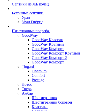
Септики из ЖБ колец
Бетонные септики
Урал
Урал Гибрид
Пластиковые погреба
GoodWay
GoodWay Классик
GoodWay Круглый
GoodWay Комфорт
GoodWay Комфорт Круглый
GoodWay Комфорт 2
GoodWay Комфорт+
Tingard
Optimum
Comfort
Prestige
Лотос
Тверь
Амбар
Шестигранник
Шестигранник боковой
Классика