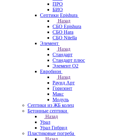
ПРО
БИО
Септики Epishura
Назад
СБО Epishura
СБО Hara
СБО Nitella
Элемент
Назад
Стандарт
Стандарт плюс
Элемент О2
Евробион
Назад
Раунд Арт
Горизонт
Макс
Модуль
Септики из ЖБ колец
Бетонные септики
Назад
Урал
Урал Гибрид
Пластиковые погреба
Назад