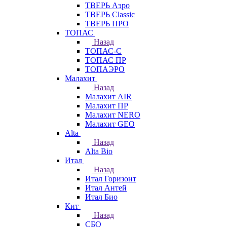
ТВЕРЬ Аэро
ТВЕРЬ Classic
ТВЕРЬ ПРО
ТОПАС
Назад
ТОПАС-С
ТОПАС ПР
ТОПАЭРО
Малахит
Назад
Малахит AIR
Малахит ПР
Малахит NERO
Малахит GEO
Alta
Назад
Alta Bio
Итал
Назад
Итал Горизонт
Итал Антей
Итал Био
Кит
Назад
СБО