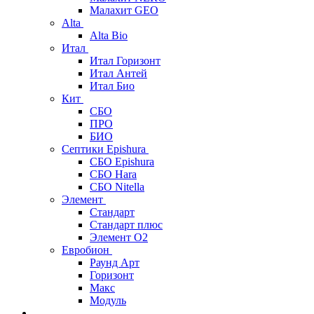
Малахит GEO
Alta
Alta Bio
Итал
Итал Горизонт
Итал Антей
Итал Био
Кит
СБО
ПРО
БИО
Септики Epishura
СБО Epishura
СБО Hara
СБО Nitella
Элемент
Стандарт
Стандарт плюс
Элемент О2
Евробион
Раунд Арт
Горизонт
Макс
Модуль