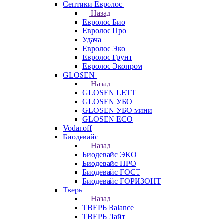
Септики Евролос
Назад
Евролос Био
Евролос Про
Удача
Евролос Эко
Евролос Грунт
Евролос Экопром
GLOSEN
Назад
GLOSEN LETT
GLOSEN УБО
GLOSEN УБО мини
GLOSEN ECO
Vodanoff
Биодевайс
Назад
Биодевайс ЭКО
Биодевайс ПРО
Биодевайс ГОСТ
Биодевайс ГОРИЗОНТ
Тверь
Назад
ТВЕРЬ Balance
ТВЕРЬ Лайт