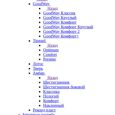
GoodWay
Назад
GoodWay Классик
GoodWay Круглый
GoodWay Комфорт
GoodWay Комфорт Круглый
GoodWay Комфорт 2
GoodWay Комфорт+
Tingard
Назад
Optimum
Comfort
Prestige
Лотос
Тверь
Амбар
Назад
Шестигранник
Шестигранник боковой
Классика
Пологий
Комфорт
Наклонный
Рекорд пласт
Бетонные погреба