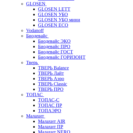
GLOSEN
GLOSEN LETT
GLOSEN УБО
GLOSEN УБО мини
GLOSEN ECO
Vodanoff
Биодевайс
Биодевайс ЭКО
Биодевайс ПРО
Биодевайс ГОСТ
Биодевайс ГОРИЗОНТ
Тверь
ТВЕРЬ Balance
ТВЕРЬ Лайт
ТВЕРЬ Аэро
ТВЕРЬ Classic
ТВЕРЬ ПРО
ТОПАС
ТОПАС-С
ТОПАС ПР
ТОПАЭРО
Малахит
Малахит AIR
Малахит ПР
Малахит NERO