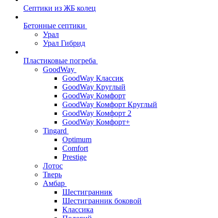
Септики из ЖБ колец
Бетонные септики
Урал
Урал Гибрид
Пластиковые погреба
GoodWay
GoodWay Классик
GoodWay Круглый
GoodWay Комфорт
GoodWay Комфорт Круглый
GoodWay Комфорт 2
GoodWay Комфорт+
Tingard
Optimum
Comfort
Prestige
Лотос
Тверь
Амбар
Шестигранник
Шестигранник боковой
Классика