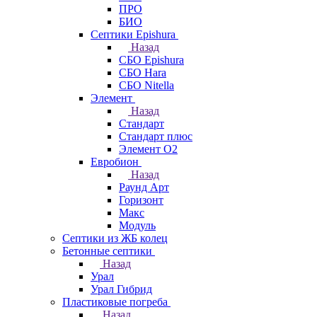
ПРО
БИО
Септики Epishura
Назад
СБО Epishura
СБО Hara
СБО Nitella
Элемент
Назад
Стандарт
Стандарт плюс
Элемент О2
Евробион
Назад
Раунд Арт
Горизонт
Макс
Модуль
Септики из ЖБ колец
Бетонные септики
Назад
Урал
Урал Гибрид
Пластиковые погреба
Назад