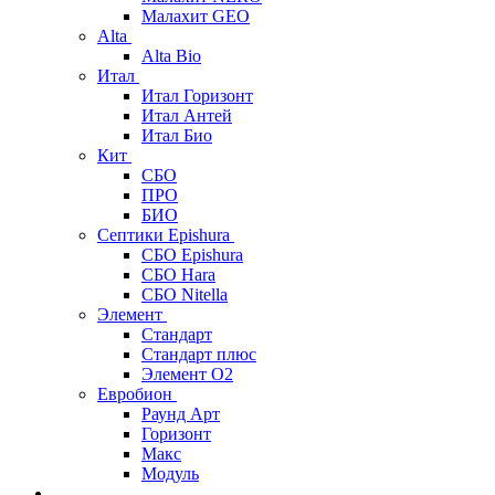
Малахит GEO
Alta
Alta Bio
Итал
Итал Горизонт
Итал Антей
Итал Био
Кит
СБО
ПРО
БИО
Септики Epishura
СБО Epishura
СБО Hara
СБО Nitella
Элемент
Стандарт
Стандарт плюс
Элемент О2
Евробион
Раунд Арт
Горизонт
Макс
Модуль