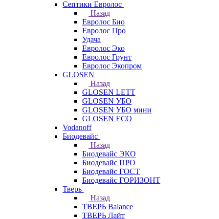
Септики Евролос
Назад
Евролос Био
Евролос Про
Удача
Евролос Эко
Евролос Грунт
Евролос Экопром
GLOSEN
Назад
GLOSEN LETT
GLOSEN УБО
GLOSEN УБО мини
GLOSEN ECO
Vodanoff
Биодевайс
Назад
Биодевайс ЭКО
Биодевайс ПРО
Биодевайс ГОСТ
Биодевайс ГОРИЗОНТ
Тверь
Назад
ТВЕРЬ Balance
ТВЕРЬ Лайт