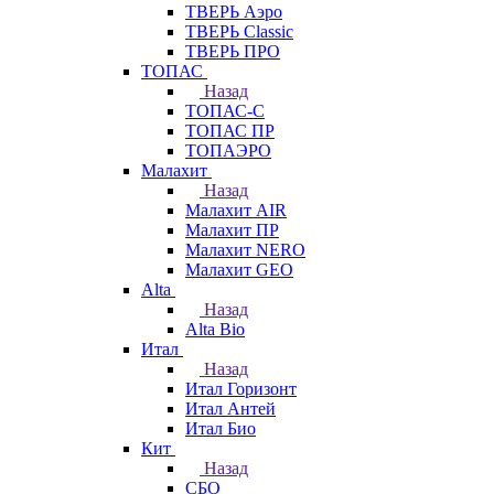
ТВЕРЬ Аэро
ТВЕРЬ Classic
ТВЕРЬ ПРО
ТОПАС
Назад
ТОПАС-С
ТОПАС ПР
ТОПАЭРО
Малахит
Назад
Малахит AIR
Малахит ПР
Малахит NERO
Малахит GEO
Alta
Назад
Alta Bio
Итал
Назад
Итал Горизонт
Итал Антей
Итал Био
Кит
Назад
СБО