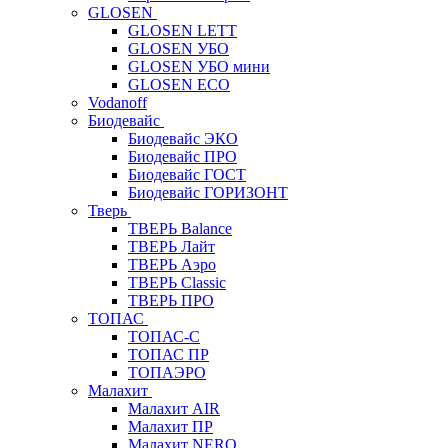
GLOSEN
GLOSEN LETT
GLOSEN УБО
GLOSEN УБО мини
GLOSEN ECO
Vodanoff
Биодевайс
Биодевайс ЭКО
Биодевайс ПРО
Биодевайс ГОСТ
Биодевайс ГОРИЗОНТ
Тверь
ТВЕРЬ Balance
ТВЕРЬ Лайт
ТВЕРЬ Аэро
ТВЕРЬ Classic
ТВЕРЬ ПРО
ТОПАС
ТОПАС-С
ТОПАС ПР
ТОПАЭРО
Малахит
Малахит AIR
Малахит ПР
Малахит NERO