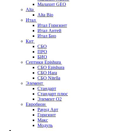
Малахит GEO
Alta
Alta Bio
Итал
Итал Горизонт
Итал Антей
Итал Био
Кит
СБО
ПРО
БИО
Септики Epishura
СБО Epishura
СБО Hara
СБО Nitella
Элемент
Стандарт
Стандарт плюс
Элемент О2
Евробион
Раунд Арт
Горизонт
Макс
Модуль