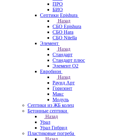
ПРО
БИО
Септики Epishura
Назад
СБО Epishura
СБО Hara
СБО Nitella
Элемент
Назад
Стандарт
Стандарт плюс
Элемент О2
Евробион
Назад
Раунд Арт
Горизонт
Макс
Модуль
Септики из ЖБ колец
Бетонные септики
Назад
Урал
Урал Гибрид
Пластиковые погреба
Назад