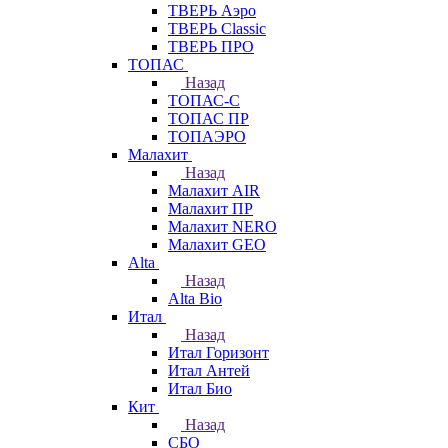
ТВЕРЬ Аэро
ТВЕРЬ Classic
ТВЕРЬ ПРО
ТОПАС
Назад
ТОПАС-С
ТОПАС ПР
ТОПАЭРО
Малахит
Назад
Малахит AIR
Малахит ПР
Малахит NERO
Малахит GEO
Alta
Назад
Alta Bio
Итал
Назад
Итал Горизонт
Итал Антей
Итал Био
Кит
Назад
СБО