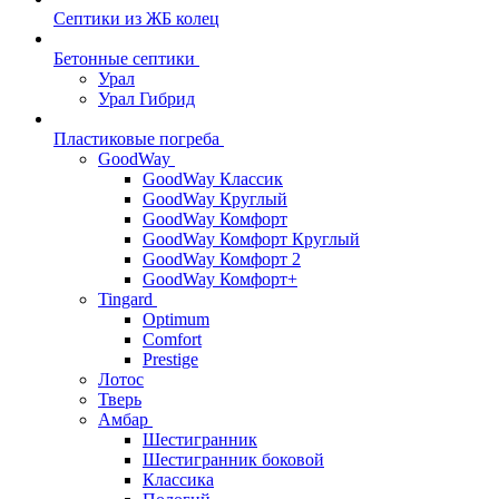
Септики из ЖБ колец
Бетонные септики
Урал
Урал Гибрид
Пластиковые погреба
GoodWay
GoodWay Классик
GoodWay Круглый
GoodWay Комфорт
GoodWay Комфорт Круглый
GoodWay Комфорт 2
GoodWay Комфорт+
Tingard
Optimum
Comfort
Prestige
Лотос
Тверь
Амбар
Шестигранник
Шестигранник боковой
Классика