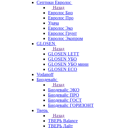
Септики Евролос
Назад
Евролос Био
Евролос Про
Удача
Евролос Эко
Евролос Грунт
Евролос Экопром
GLOSEN
Назад
GLOSEN LETT
GLOSEN УБО
GLOSEN УБО мини
GLOSEN ECO
Vodanoff
Биодевайс
Назад
Биодевайс ЭКО
Биодевайс ПРО
Биодевайс ГОСТ
Биодевайс ГОРИЗОНТ
Тверь
Назад
ТВЕРЬ Balance
ТВЕРЬ Лайт