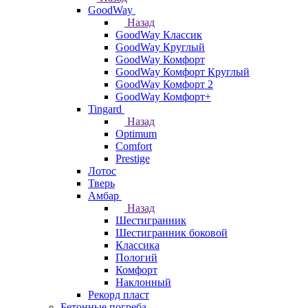
GoodWay
Назад
GoodWay Классик
GoodWay Круглый
GoodWay Комфорт
GoodWay Комфорт Круглый
GoodWay Комфорт 2
GoodWay Комфорт+
Tingard
Назад
Optimum
Comfort
Prestige
Лотос
Тверь
Амбар
Назад
Шестигранник
Шестигранник боковой
Классика
Пологий
Комфорт
Наклонный
Рекорд пласт
Бетонные погреба