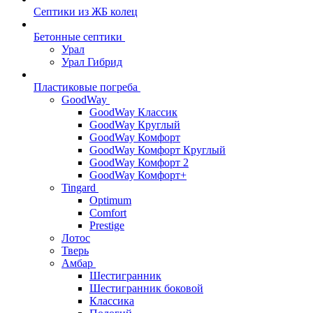
Септики из ЖБ колец
Бетонные септики
Урал
Урал Гибрид
Пластиковые погреба
GoodWay
GoodWay Классик
GoodWay Круглый
GoodWay Комфорт
GoodWay Комфорт Круглый
GoodWay Комфорт 2
GoodWay Комфорт+
Tingard
Optimum
Comfort
Prestige
Лотос
Тверь
Амбар
Шестигранник
Шестигранник боковой
Классика