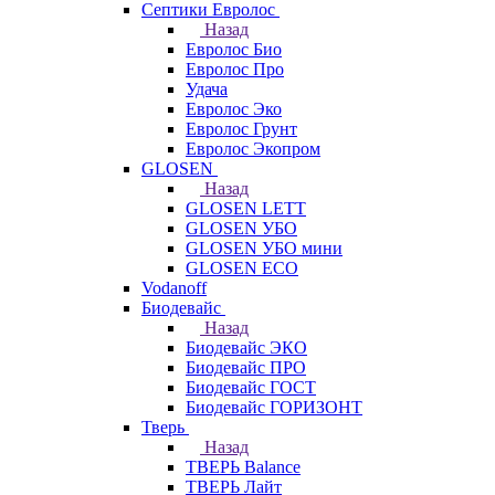
Септики Евролос
Назад
Евролос Био
Евролос Про
Удача
Евролос Эко
Евролос Грунт
Евролос Экопром
GLOSEN
Назад
GLOSEN LETT
GLOSEN УБО
GLOSEN УБО мини
GLOSEN ECO
Vodanoff
Биодевайс
Назад
Биодевайс ЭКО
Биодевайс ПРО
Биодевайс ГОСТ
Биодевайс ГОРИЗОНТ
Тверь
Назад
ТВЕРЬ Balance
ТВЕРЬ Лайт