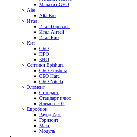
Малахит GEO
Alta
Alta Bio
Итал
Итал Горизонт
Итал Антей
Итал Био
Кит
СБО
ПРО
БИО
Септики Epishura
СБО Epishura
СБО Hara
СБО Nitella
Элемент
Стандарт
Стандарт плюс
Элемент О2
Евробион
Раунд Арт
Горизонт
Макс
Модуль