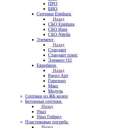
ПРО
БИО
Септики Epishura
Назад
СБО Epishura
СБО Hara
СБО Nitella
Элемент
Назад
Стандарт
Стандарт плюс
Элемент О2
Евробион
Назад
Раунд Арт
Горизонт
Макс
Модуль
Септики из ЖБ колец
Бетонные септики
Назад
Урал
Урал Гибрид
Пластиковые погреба
Назад