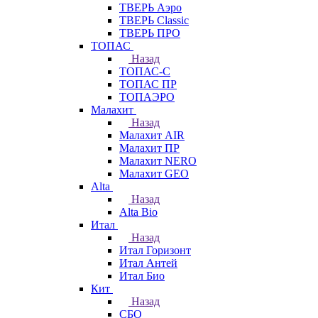
ТВЕРЬ Аэро
ТВЕРЬ Classic
ТВЕРЬ ПРО
ТОПАС
Назад
ТОПАС-С
ТОПАС ПР
ТОПАЭРО
Малахит
Назад
Малахит AIR
Малахит ПР
Малахит NERO
Малахит GEO
Alta
Назад
Alta Bio
Итал
Назад
Итал Горизонт
Итал Антей
Итал Био
Кит
Назад
СБО