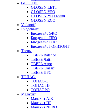
GLOSEN
GLOSEN LETT
GLOSEN УБО
GLOSEN УБО мини
GLOSEN ECO
Vodanoff
Биодевайс
Биодевайс ЭКО
Биодевайс ПРО
Биодевайс ГОСТ
Биодевайс ГОРИЗОНТ
Тверь
ТВЕРЬ Balance
ТВЕРЬ Лайт
ТВЕРЬ Аэро
ТВЕРЬ Classic
ТВЕРЬ ПРО
ТОПАС
ТОПАС-С
ТОПАС ПР
ТОПАЭРО
Малахит
Малахит AIR
Малахит ПР
Малахит NERO