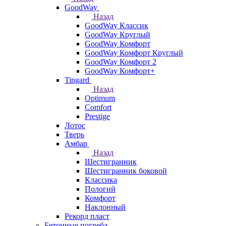
GoodWay
Назад
GoodWay Классик
GoodWay Круглый
GoodWay Комфорт
GoodWay Комфорт Круглый
GoodWay Комфорт 2
GoodWay Комфорт+
Tingard
Назад
Optimum
Comfort
Prestige
Лотос
Тверь
Амбар
Назад
Шестигранник
Шестигранник боковой
Классика
Пологий
Комфорт
Наклонный
Рекорд пласт
Бетонные погреба