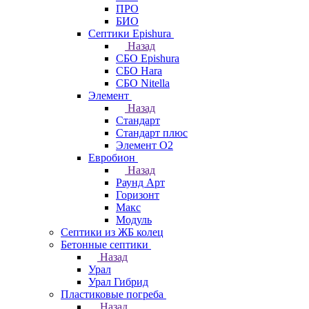
ПРО
БИО
Септики Epishura
Назад
СБО Epishura
СБО Hara
СБО Nitella
Элемент
Назад
Стандарт
Стандарт плюс
Элемент О2
Евробион
Назад
Раунд Арт
Горизонт
Макс
Модуль
Септики из ЖБ колец
Бетонные септики
Назад
Урал
Урал Гибрид
Пластиковые погреба
Назад