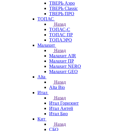
ТВЕРЬ Аэро
ТВЕРЬ Classic
ТВЕРЬ ПРО
ТОПАС
Назад
ТОПАС-С
ТОПАС ПР
ТОПАЭРО
Малахит
Назад
Малахит AIR
Малахит ПР
Малахит NERO
Малахит GEO
Alta
Назад
Alta Bio
Итал
Назад
Итал Горизонт
Итал Антей
Итал Био
Кит
Назад
СБО