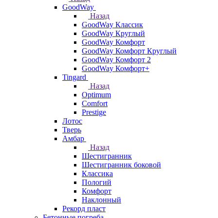
GoodWay
Назад
GoodWay Классик
GoodWay Круглый
GoodWay Комфорт
GoodWay Комфорт Круглый
GoodWay Комфорт 2
GoodWay Комфорт+
Tingard
Назад
Optimum
Comfort
Prestige
Лотос
Тверь
Амбар
Назад
Шестигранник
Шестигранник боковой
Классика
Пологий
Комфорт
Наклонный
Рекорд пласт
Бетонные погреба