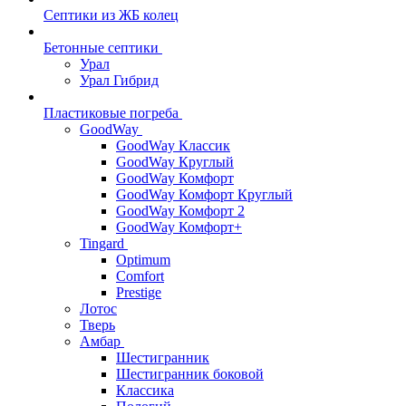
Септики из ЖБ колец
Бетонные септики
Урал
Урал Гибрид
Пластиковые погреба
GoodWay
GoodWay Классик
GoodWay Круглый
GoodWay Комфорт
GoodWay Комфорт Круглый
GoodWay Комфорт 2
GoodWay Комфорт+
Tingard
Optimum
Comfort
Prestige
Лотос
Тверь
Амбар
Шестигранник
Шестигранник боковой
Классика