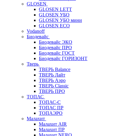
GLOSEN
GLOSEN LETT
GLOSEN УБО
GLOSEN УБО мини
GLOSEN ECO
Vodanoff
Биодевайс
Биодевайс ЭКО
Биодевайс ПРО
Биодевайс ГОСТ
Биодевайс ГОРИЗОНТ
Тверь
ТВЕРЬ Balance
ТВЕРЬ Лайт
ТВЕРЬ Аэро
ТВЕРЬ Classic
ТВЕРЬ ПРО
ТОПАС
ТОПАС-С
ТОПАС ПР
ТОПАЭРО
Малахит
Малахит AIR
Малахит ПР
Малахит NERO