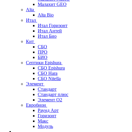
Малахит GEO
Alta
Alta Bio
Итал
Итал Горизонт
Итал Антей
Итал Био
Кит
СБО
ПРО
БИО
Септики Epishura
СБО Epishura
СБО Hara
СБО Nitella
Элемент
Стандарт
Стандарт плюс
Элемент О2
Евробион
Раунд Арт
Горизонт
Макс
Модуль