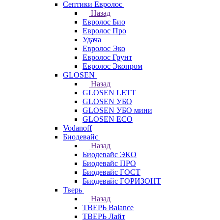
Септики Евролос
Назад
Евролос Био
Евролос Про
Удача
Евролос Эко
Евролос Грунт
Евролос Экопром
GLOSEN
Назад
GLOSEN LETT
GLOSEN УБО
GLOSEN УБО мини
GLOSEN ECO
Vodanoff
Биодевайс
Назад
Биодевайс ЭКО
Биодевайс ПРО
Биодевайс ГОСТ
Биодевайс ГОРИЗОНТ
Тверь
Назад
ТВЕРЬ Balance
ТВЕРЬ Лайт