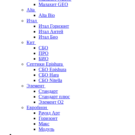
Малахит GEO
Alta
Alta Bio
Итал
Итал Горизонт
Итал Антей
Итал Био
Кит
СБО
ПРО
БИО
Септики Epishura
СБО Epishura
СБО Hara
СБО Nitella
Элемент
Стандарт
Стандарт плюс
Элемент О2
Евробион
Раунд Арт
Горизонт
Макс
Модуль