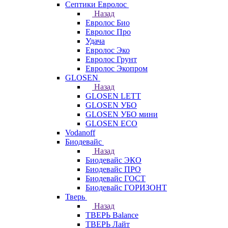
Септики Евролос
Назад
Евролос Био
Евролос Про
Удача
Евролос Эко
Евролос Грунт
Евролос Экопром
GLOSEN
Назад
GLOSEN LETT
GLOSEN УБО
GLOSEN УБО мини
GLOSEN ECO
Vodanoff
Биодевайс
Назад
Биодевайс ЭКО
Биодевайс ПРО
Биодевайс ГОСТ
Биодевайс ГОРИЗОНТ
Тверь
Назад
ТВЕРЬ Balance
ТВЕРЬ Лайт