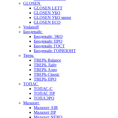
GLOSEN
GLOSEN LETT
GLOSEN УБО
GLOSEN УБО мини
GLOSEN ECO
Vodanoff
Биодевайс
Биодевайс ЭКО
Биодевайс ПРО
Биодевайс ГОСТ
Биодевайс ГОРИЗОНТ
Тверь
ТВЕРЬ Balance
ТВЕРЬ Лайт
ТВЕРЬ Аэро
ТВЕРЬ Classic
ТВЕРЬ ПРО
ТОПАС
ТОПАС-С
ТОПАС ПР
ТОПАЭРО
Малахит
Малахит AIR
Малахит ПР
Малахит NERO