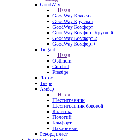
GoodWay
Назад
GoodWay Классик
GoodWay Круглый
GoodWay Комфорт
GoodWay Комфорт Круглый
GoodWay Комфорт 2
GoodWay Комфорт+
Tingard
Назад
Optimum
Comfort
Prestige
Лотос
Тверь
Амбар
Назад
Шестигранник
Шестигранник боковой
Классика
Пологий
Комфорт
Наклонный
Рекорд пласт
Бетонные погреба