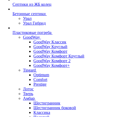
Септики из ЖБ колец
Бетонные септики
Урал
Урал Гибрид
Пластиковые погреба
GoodWay
GoodWay Классик
GoodWay Круглый
GoodWay Комфорт
GoodWay Комфорт Круглый
GoodWay Комфорт 2
GoodWay Комфорт+
Tingard
Optimum
Comfort
Prestige
Лотос
Тверь
Амбар
Шестигранник
Шестигранник боковой
Классика