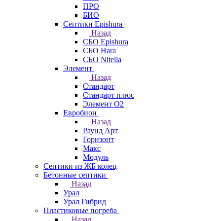
ПРО
БИО
Септики Epishura
Назад
СБО Epishura
СБО Hara
СБО Nitella
Элемент
Назад
Стандарт
Стандарт плюс
Элемент О2
Евробион
Назад
Раунд Арт
Горизонт
Макс
Модуль
Септики из ЖБ колец
Бетонные септики
Назад
Урал
Урал Гибрид
Пластиковые погреба
Назад