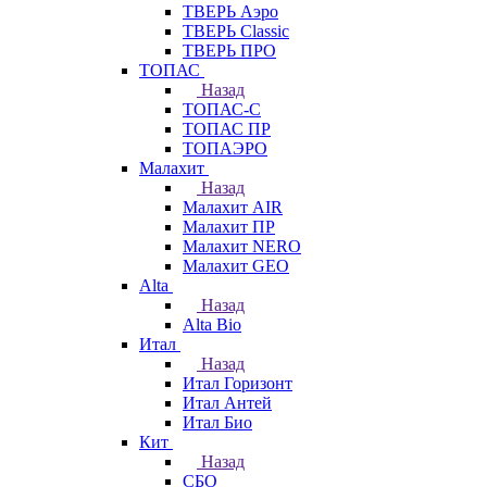
ТВЕРЬ Аэро
ТВЕРЬ Classic
ТВЕРЬ ПРО
ТОПАС
Назад
ТОПАС-С
ТОПАС ПР
ТОПАЭРО
Малахит
Назад
Малахит AIR
Малахит ПР
Малахит NERO
Малахит GEO
Alta
Назад
Alta Bio
Итал
Назад
Итал Горизонт
Итал Антей
Итал Био
Кит
Назад
СБО