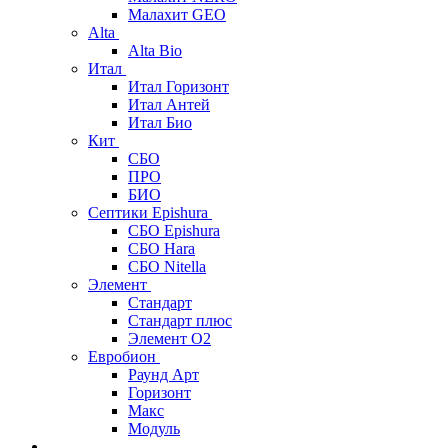
Малахит GEO
Alta
Alta Bio
Итал
Итал Горизонт
Итал Антей
Итал Био
Кит
СБО
ПРО
БИО
Септики Epishura
СБО Epishura
СБО Hara
СБО Nitella
Элемент
Стандарт
Стандарт плюс
Элемент О2
Евробион
Раунд Арт
Горизонт
Макс
Модуль