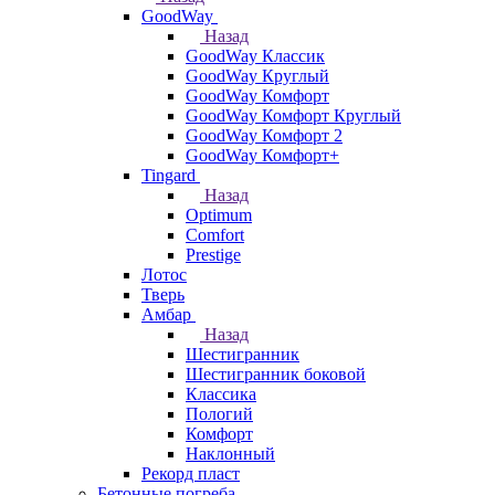
GoodWay
Назад
GoodWay Классик
GoodWay Круглый
GoodWay Комфорт
GoodWay Комфорт Круглый
GoodWay Комфорт 2
GoodWay Комфорт+
Tingard
Назад
Optimum
Comfort
Prestige
Лотос
Тверь
Амбар
Назад
Шестигранник
Шестигранник боковой
Классика
Пологий
Комфорт
Наклонный
Рекорд пласт
Бетонные погреба