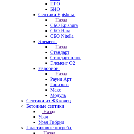
ПРО
БИО
Септики Epishura
Назад
СБО Epishura
СБО Hara
СБО Nitella
Элемент
Назад
Стандарт
Стандарт плюс
Элемент О2
Евробион
Назад
Раунд Арт
Горизонт
Макс
Модуль
Септики из ЖБ колец
Бетонные септики
Назад
Урал
Урал Гибрид
Пластиковые погреба
Назад