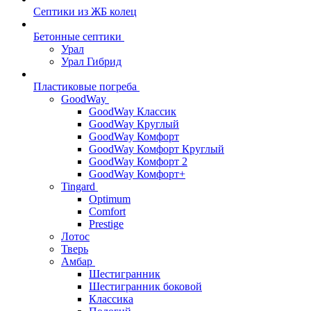
Септики из ЖБ колец
Бетонные септики
Урал
Урал Гибрид
Пластиковые погреба
GoodWay
GoodWay Классик
GoodWay Круглый
GoodWay Комфорт
GoodWay Комфорт Круглый
GoodWay Комфорт 2
GoodWay Комфорт+
Tingard
Optimum
Comfort
Prestige
Лотос
Тверь
Амбар
Шестигранник
Шестигранник боковой
Классика