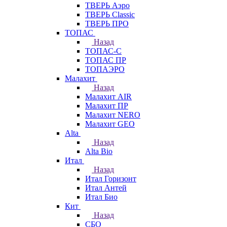
ТВЕРЬ Аэро
ТВЕРЬ Classic
ТВЕРЬ ПРО
ТОПАС
Назад
ТОПАС-С
ТОПАС ПР
ТОПАЭРО
Малахит
Назад
Малахит AIR
Малахит ПР
Малахит NERO
Малахит GEO
Alta
Назад
Alta Bio
Итал
Назад
Итал Горизонт
Итал Антей
Итал Био
Кит
Назад
СБО