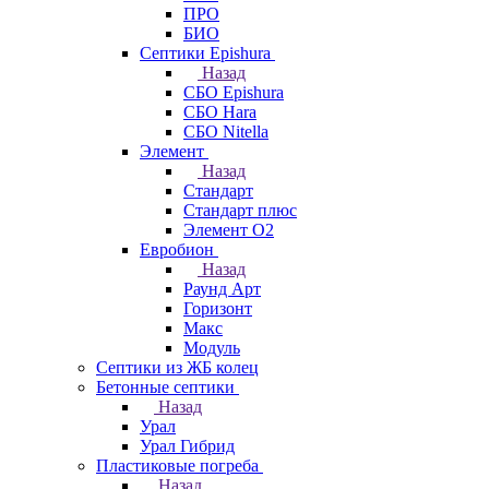
ПРО
БИО
Септики Epishura
Назад
СБО Epishura
СБО Hara
СБО Nitella
Элемент
Назад
Стандарт
Стандарт плюс
Элемент О2
Евробион
Назад
Раунд Арт
Горизонт
Макс
Модуль
Септики из ЖБ колец
Бетонные септики
Назад
Урал
Урал Гибрид
Пластиковые погреба
Назад