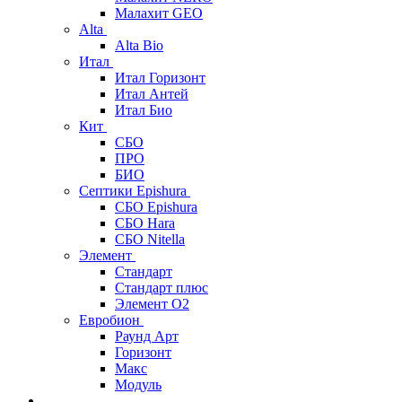
Малахит GEO
Alta
Alta Bio
Итал
Итал Горизонт
Итал Антей
Итал Био
Кит
СБО
ПРО
БИО
Септики Epishura
СБО Epishura
СБО Hara
СБО Nitella
Элемент
Стандарт
Стандарт плюс
Элемент О2
Евробион
Раунд Арт
Горизонт
Макс
Модуль