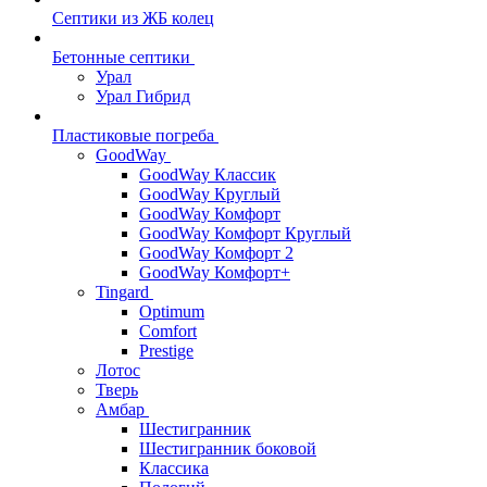
Септики из ЖБ колец
Бетонные септики
Урал
Урал Гибрид
Пластиковые погреба
GoodWay
GoodWay Классик
GoodWay Круглый
GoodWay Комфорт
GoodWay Комфорт Круглый
GoodWay Комфорт 2
GoodWay Комфорт+
Tingard
Optimum
Comfort
Prestige
Лотос
Тверь
Амбар
Шестигранник
Шестигранник боковой
Классика