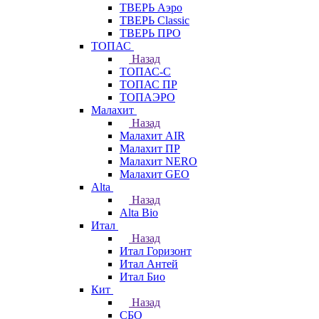
ТВЕРЬ Аэро
ТВЕРЬ Classic
ТВЕРЬ ПРО
ТОПАС
Назад
ТОПАС-С
ТОПАС ПР
ТОПАЭРО
Малахит
Назад
Малахит AIR
Малахит ПР
Малахит NERO
Малахит GEO
Alta
Назад
Alta Bio
Итал
Назад
Итал Горизонт
Итал Антей
Итал Био
Кит
Назад
СБО