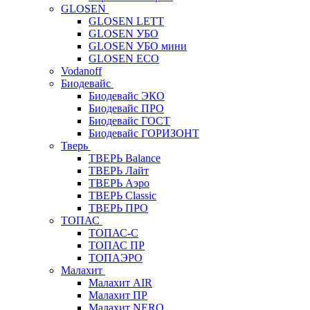
GLOSEN
GLOSEN LETT
GLOSEN УБО
GLOSEN УБО мини
GLOSEN ECO
Vodanoff
Биодевайс
Биодевайс ЭКО
Биодевайс ПРО
Биодевайс ГОСТ
Биодевайс ГОРИЗОНТ
Тверь
ТВЕРЬ Balance
ТВЕРЬ Лайт
ТВЕРЬ Аэро
ТВЕРЬ Classic
ТВЕРЬ ПРО
ТОПАС
ТОПАС-С
ТОПАС ПР
ТОПАЭРО
Малахит
Малахит AIR
Малахит ПР
Малахит NERO