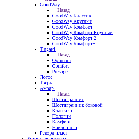
GoodWay
Назад
GoodWay Классик
GoodWay Круглый
GoodWay Комфорт
GoodWay Комфорт Круглый
GoodWay Комфорт 2
GoodWay Комфорт+
Tingard
Назад
Optimum
Comfort
Prestige
Лотос
Тверь
Амбар
Назад
Шестигранник
Шестигранник боковой
Классика
Пологий
Комфорт
Наклонный
Рекорд пласт
Бетонные погреба