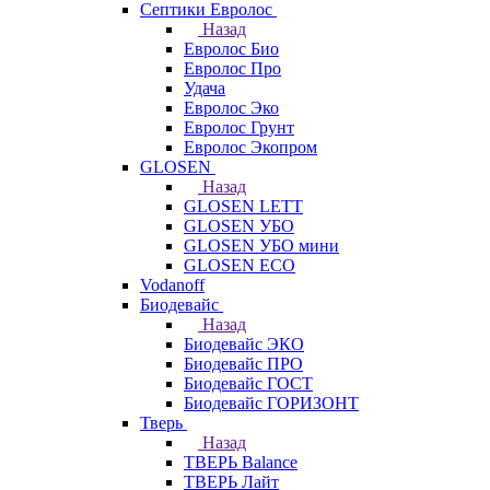
Септики Евролос
Назад
Евролос Био
Евролос Про
Удача
Евролос Эко
Евролос Грунт
Евролос Экопром
GLOSEN
Назад
GLOSEN LETT
GLOSEN УБО
GLOSEN УБО мини
GLOSEN ECO
Vodanoff
Биодевайс
Назад
Биодевайс ЭКО
Биодевайс ПРО
Биодевайс ГОСТ
Биодевайс ГОРИЗОНТ
Тверь
Назад
ТВЕРЬ Balance
ТВЕРЬ Лайт