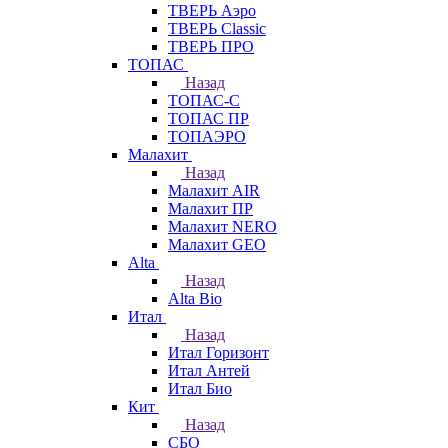
ТВЕРЬ Аэро
ТВЕРЬ Classic
ТВЕРЬ ПРО
ТОПАС
Назад
ТОПАС-С
ТОПАС ПР
ТОПАЭРО
Малахит
Назад
Малахит AIR
Малахит ПР
Малахит NERO
Малахит GEO
Alta
Назад
Alta Bio
Итал
Назад
Итал Горизонт
Итал Антей
Итал Био
Кит
Назад
СБО