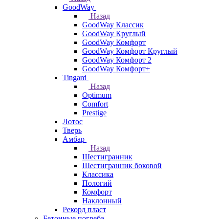
GoodWay
Назад
GoodWay Классик
GoodWay Круглый
GoodWay Комфорт
GoodWay Комфорт Круглый
GoodWay Комфорт 2
GoodWay Комфорт+
Tingard
Назад
Optimum
Comfort
Prestige
Лотос
Тверь
Амбар
Назад
Шестигранник
Шестигранник боковой
Классика
Пологий
Комфорт
Наклонный
Рекорд пласт
Бетонные погреба