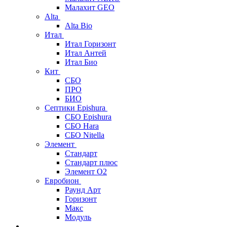
Малахит GEO
Alta
Alta Bio
Итал
Итал Горизонт
Итал Антей
Итал Био
Кит
СБО
ПРО
БИО
Септики Epishura
СБО Epishura
СБО Hara
СБО Nitella
Элемент
Стандарт
Стандарт плюс
Элемент О2
Евробион
Раунд Арт
Горизонт
Макс
Модуль