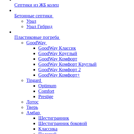
Септики из ЖБ колец
Бетонные септики
Урал
Урал Гибрид
Пластиковые погреба
GoodWay
GoodWay Классик
GoodWay Круглый
GoodWay Комфорт
GoodWay Комфорт Круглый
GoodWay Комфорт 2
GoodWay Комфорт+
Tingard
Optimum
Comfort
Prestige
Лотос
Тверь
Амбар
Шестигранник
Шестигранник боковой
Классика