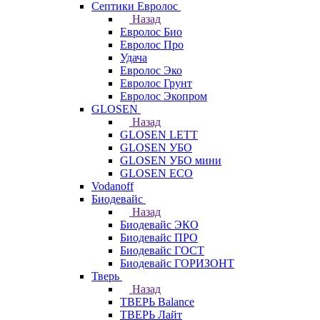
Септики Евролос
Назад
Евролос Био
Евролос Про
Удача
Евролос Эко
Евролос Грунт
Евролос Экопром
GLOSEN
Назад
GLOSEN LETT
GLOSEN УБО
GLOSEN УБО мини
GLOSEN ECO
Vodanoff
Биодевайс
Назад
Биодевайс ЭКО
Биодевайс ПРО
Биодевайс ГОСТ
Биодевайс ГОРИЗОНТ
Тверь
Назад
ТВЕРЬ Balance
ТВЕРЬ Лайт