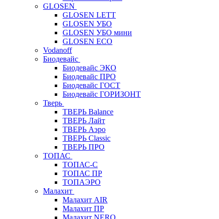
GLOSEN
GLOSEN LETT
GLOSEN УБО
GLOSEN УБО мини
GLOSEN ECO
Vodanoff
Биодевайс
Биодевайс ЭКО
Биодевайс ПРО
Биодевайс ГОСТ
Биодевайс ГОРИЗОНТ
Тверь
ТВЕРЬ Balance
ТВЕРЬ Лайт
ТВЕРЬ Аэро
ТВЕРЬ Classic
ТВЕРЬ ПРО
ТОПАС
ТОПАС-С
ТОПАС ПР
ТОПАЭРО
Малахит
Малахит AIR
Малахит ПР
Малахит NERO