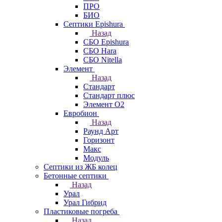
ПРО
БИО
Септики Epishura
Назад
СБО Epishura
СБО Hara
СБО Nitella
Элемент
Назад
Стандарт
Стандарт плюс
Элемент О2
Евробион
Назад
Раунд Арт
Горизонт
Макс
Модуль
Септики из ЖБ колец
Бетонные септики
Назад
Урал
Урал Гибрид
Пластиковые погреба
Назад