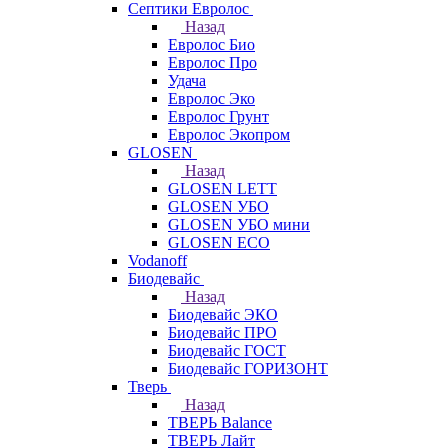
Септики Евролос
Назад
Евролос Био
Евролос Про
Удача
Евролос Эко
Евролос Грунт
Евролос Экопром
GLOSEN
Назад
GLOSEN LETT
GLOSEN УБО
GLOSEN УБО мини
GLOSEN ECO
Vodanoff
Биодевайс
Назад
Биодевайс ЭКО
Биодевайс ПРО
Биодевайс ГОСТ
Биодевайс ГОРИЗОНТ
Тверь
Назад
ТВЕРЬ Balance
ТВЕРЬ Лайт