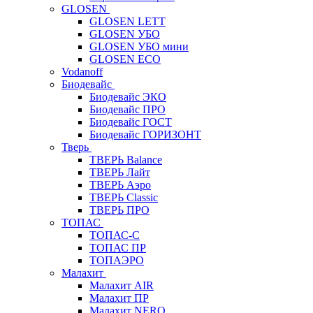
GLOSEN
GLOSEN LETT
GLOSEN УБО
GLOSEN УБО мини
GLOSEN ECO
Vodanoff
Биодевайс
Биодевайс ЭКО
Биодевайс ПРО
Биодевайс ГОСТ
Биодевайс ГОРИЗОНТ
Тверь
ТВЕРЬ Balance
ТВЕРЬ Лайт
ТВЕРЬ Аэро
ТВЕРЬ Classic
ТВЕРЬ ПРО
ТОПАС
ТОПАС-С
ТОПАС ПР
ТОПАЭРО
Малахит
Малахит AIR
Малахит ПР
Малахит NERO