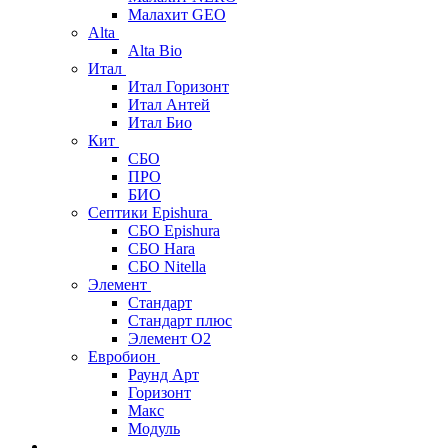
Малахит GEO
Alta
Alta Bio
Итал
Итал Горизонт
Итал Антей
Итал Био
Кит
СБО
ПРО
БИО
Септики Epishura
СБО Epishura
СБО Hara
СБО Nitella
Элемент
Стандарт
Стандарт плюс
Элемент О2
Евробион
Раунд Арт
Горизонт
Макс
Модуль