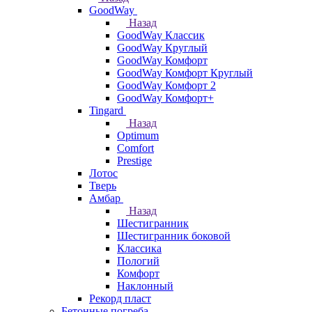
GoodWay
Назад
GoodWay Классик
GoodWay Круглый
GoodWay Комфорт
GoodWay Комфорт Круглый
GoodWay Комфорт 2
GoodWay Комфорт+
Tingard
Назад
Optimum
Comfort
Prestige
Лотос
Тверь
Амбар
Назад
Шестигранник
Шестигранник боковой
Классика
Пологий
Комфорт
Наклонный
Рекорд пласт
Бетонные погреба