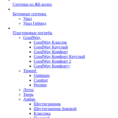
Септики из ЖБ колец
Бетонные септики
Урал
Урал Гибрид
Пластиковые погреба
GoodWay
GoodWay Классик
GoodWay Круглый
GoodWay Комфорт
GoodWay Комфорт Круглый
GoodWay Комфорт 2
GoodWay Комфорт+
Tingard
Optimum
Comfort
Prestige
Лотос
Тверь
Амбар
Шестигранник
Шестигранник боковой
Классика