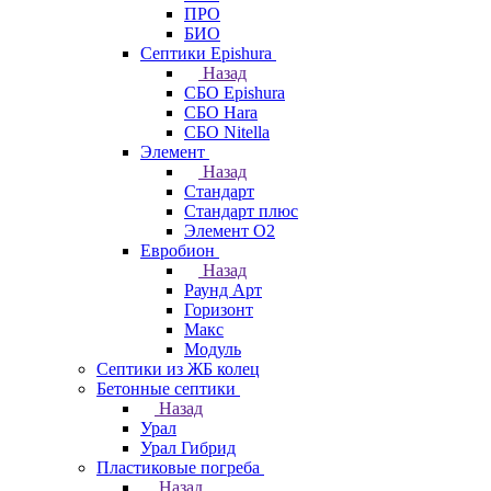
ПРО
БИО
Септики Epishura
Назад
СБО Epishura
СБО Hara
СБО Nitella
Элемент
Назад
Стандарт
Стандарт плюс
Элемент О2
Евробион
Назад
Раунд Арт
Горизонт
Макс
Модуль
Септики из ЖБ колец
Бетонные септики
Назад
Урал
Урал Гибрид
Пластиковые погреба
Назад