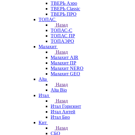
ТВЕРЬ Аэро
ТВЕРЬ Classic
ТВЕРЬ ПРО
ТОПАС
Назад
ТОПАС-С
ТОПАС ПР
ТОПАЭРО
Малахит
Назад
Малахит AIR
Малахит ПР
Малахит NERO
Малахит GEO
Alta
Назад
Alta Bio
Итал
Назад
Итал Горизонт
Итал Антей
Итал Био
Кит
Назад
СБО