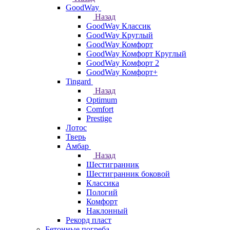
GoodWay
Назад
GoodWay Классик
GoodWay Круглый
GoodWay Комфорт
GoodWay Комфорт Круглый
GoodWay Комфорт 2
GoodWay Комфорт+
Tingard
Назад
Optimum
Comfort
Prestige
Лотос
Тверь
Амбар
Назад
Шестигранник
Шестигранник боковой
Классика
Пологий
Комфорт
Наклонный
Рекорд пласт
Бетонные погреба