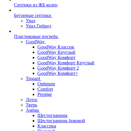
Септики из ЖБ колец
Бетонные септики
Урал
Урал Гибрид
Пластиковые погреба
GoodWay
GoodWay Классик
GoodWay Круглый
GoodWay Комфорт
GoodWay Комфорт Круглый
GoodWay Комфорт 2
GoodWay Комфорт+
Tingard
Optimum
Comfort
Prestige
Лотос
Тверь
Амбар
Шестигранник
Шестигранник боковой
Классика