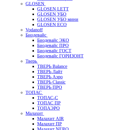
GLOSEN
GLOSEN LETT
GLOSEN УБО
GLOSEN УБО мини
GLOSEN ECO
Vodanoff
Биодевайс
Биодевайс ЭКО
Биодевайс ПРО
Биодевайс ГОСТ
Биодевайс ГОРИЗОНТ
Тверь
ТВЕРЬ Balance
ТВЕРЬ Лайт
ТВЕРЬ Аэро
ТВЕРЬ Classic
ТВЕРЬ ПРО
ТОПАС
ТОПАС-С
ТОПАС ПР
ТОПАЭРО
Малахит
Малахит AIR
Малахит ПР
Малахит NERO