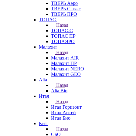
ТВЕРЬ Аэро
ТВЕРЬ Classic
ТВЕРЬ ПРО
ТОПАС
Назад
ТОПАС-С
ТОПАС ПР
ТОПАЭРО
Малахит
Назад
Малахит AIR
Малахит ПР
Малахит NERO
Малахит GEO
Alta
Назад
Alta Bio
Итал
Назад
Итал Горизонт
Итал Антей
Итал Био
Кит
Назад
СБО