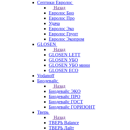
Септики Евролос
Назад
Евролос Био
Евролос Про
Удача
Евролос Эко
Евролос Грунт
Евролос Экопром
GLOSEN
Назад
GLOSEN LETT
GLOSEN УБО
GLOSEN УБО мини
GLOSEN ECO
Vodanoff
Биодевайс
Назад
Биодевайс ЭКО
Биодевайс ПРО
Биодевайс ГОСТ
Биодевайс ГОРИЗОНТ
Тверь
Назад
ТВЕРЬ Balance
ТВЕРЬ Лайт