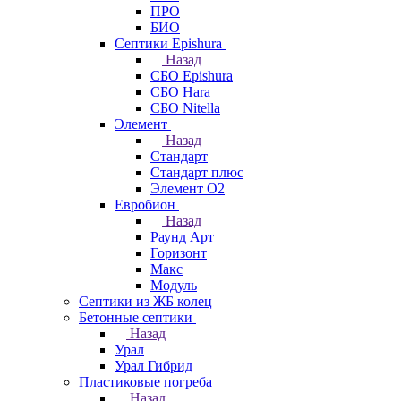
ПРО
БИО
Септики Epishura
Назад
СБО Epishura
СБО Hara
СБО Nitella
Элемент
Назад
Стандарт
Стандарт плюс
Элемент О2
Евробион
Назад
Раунд Арт
Горизонт
Макс
Модуль
Септики из ЖБ колец
Бетонные септики
Назад
Урал
Урал Гибрид
Пластиковые погреба
Назад