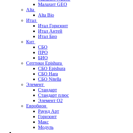
Малахит GEO
Alta
Alta Bio
Итал
Итал Горизонт
Итал Антей
Итал Био
Кит
СБО
ПРО
БИО
Септики Epishura
СБО Epishura
СБО Hara
СБО Nitella
Элемент
Стандарт
Стандарт плюс
Элемент О2
Евробион
Раунд Арт
Горизонт
Макс
Модуль