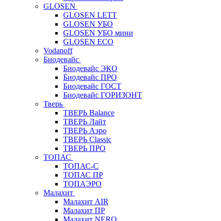
GLOSEN
GLOSEN LETT
GLOSEN УБО
GLOSEN УБО мини
GLOSEN ECO
Vodanoff
Биодевайс
Биодевайс ЭКО
Биодевайс ПРО
Биодевайс ГОСТ
Биодевайс ГОРИЗОНТ
Тверь
ТВЕРЬ Balance
ТВЕРЬ Лайт
ТВЕРЬ Аэро
ТВЕРЬ Classic
ТВЕРЬ ПРО
ТОПАС
ТОПАС-С
ТОПАС ПР
ТОПАЭРО
Малахит
Малахит AIR
Малахит ПР
Малахит NERO