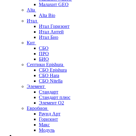
Малахит GEO
Alta
Alta Bio
Итал
Итал Горизонт
Итал Антей
Итал Био
Кит
СБО
ПРО
БИО
Септики Epishura
СБО Epishura
СБО Hara
СБО Nitella
Элемент
Стандарт
Стандарт плюс
Элемент О2
Евробион
Раунд Арт
Горизонт
Макс
Модуль