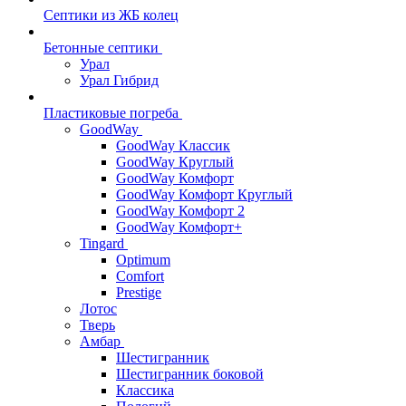
Септики из ЖБ колец
Бетонные септики
Урал
Урал Гибрид
Пластиковые погреба
GoodWay
GoodWay Классик
GoodWay Круглый
GoodWay Комфорт
GoodWay Комфорт Круглый
GoodWay Комфорт 2
GoodWay Комфорт+
Tingard
Optimum
Comfort
Prestige
Лотос
Тверь
Амбар
Шестигранник
Шестигранник боковой
Классика